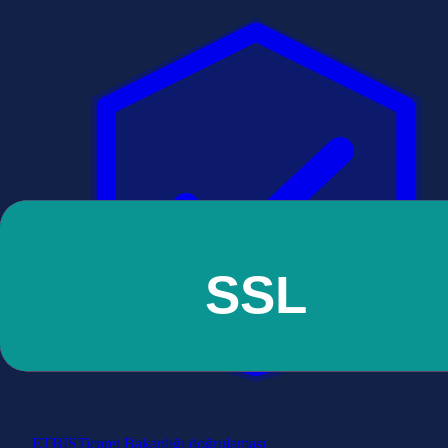
ETBİS
Ticaret Bakanlığı doğrulaması