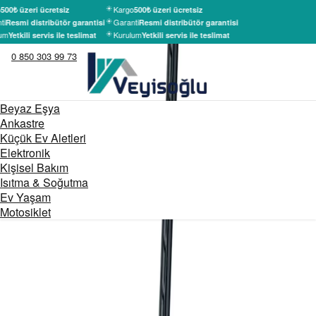
Kargo
500₺ üzeri ücretsiz
500₺ üzeri ücretsiz
ti
Garanti
Resmi distribütör garantisi
Resmi distribütör garantisi
um
Kurulum
Yetkili servis ile teslimat
Yetkili servis ile teslimat
0 850 303 99 73
Beyaz Eşya
Ankastre
Küçük Ev Aletleri
Elektronik
Kişisel Bakım
Isıtma & Soğutma
Ev Yaşam
Motosiklet