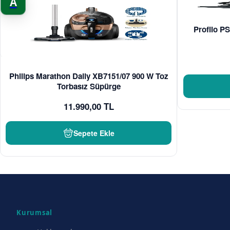
A
Profilo PS
Philips Marathon Daily XB7151/07 900 W Toz
Torbasız Süpürge
11.990,00 TL
Sepete Ekle
Kurumsal