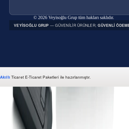
© 2026 Veyisoğlu Grup tüm hakları saklıdır.
VEYISOĞLU GRUP
— GÜVENILIR ÜRÜNLER;
GÜVENLI ÖDEM
Akıllı
Ticaret
E-Ticaret Paketleri
ile hazırlanmıştır.
WhatsApp
0 850 303 99 73