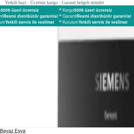
Yetkili bayi · Ücretsiz kargo · Garanti belgeli ürünler
00₺ üzeri ücretsiz
Kargo
500₺ üzeri ücretsiz
i
Resmi distribütör garantisi
Garanti
Resmi distribütör garantisi
um
Yetkili servis ile teslimat
Kurulum
Yetkili servis ile teslimat
Beyaz Eşya