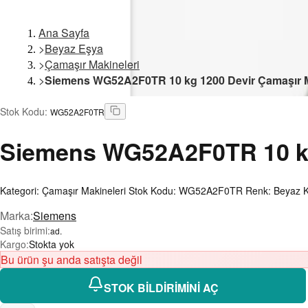
Ana Sayfa
>
Beyaz Eşya
>
Çamaşır Makineleri
>
Siemens WG52A2F0TR 10 kg 1200 Devir Çamaşır 
Stok Kodu
:
WG52A2F0TR
Siemens
WG52A2F0TR 10 kg
Kategori: Çamaşır Makineleri Stok Kodu: WG52A2F0TR Renk: Beyaz Kapas
Marka
:
Siemens
Satış birimi
:
ad.
Kargo
:
Stokta yok
Bu ürün şu anda satışta değil
STOK BİLDİRİMİNİ AÇ