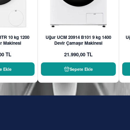
3TR 10 kg 1200
Uğur UCM 20914 B101 9 kg 1400
U
r Makinesi
Devir Çamaşır Makinesi
00 TL
21.990,00 TL
e Ekle
Sepete Ekle