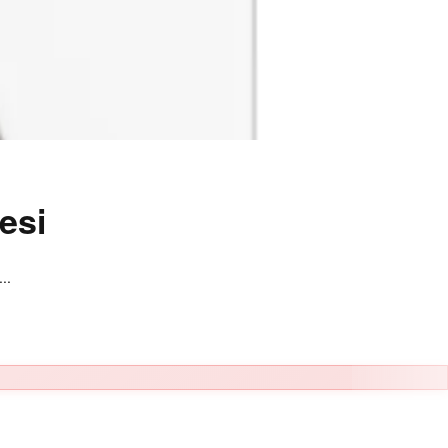
esi
..