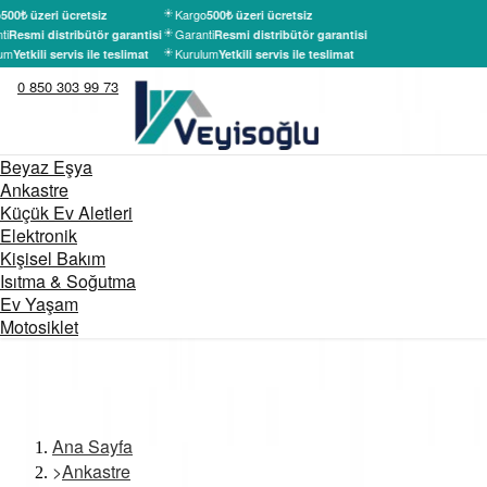
Kargo
500₺ üzeri ücretsiz
500₺ üzeri ücretsiz
ti
Garanti
Resmi distribütör garantisi
Resmi distribütör garantisi
um
Kurulum
Yetkili servis ile teslimat
Yetkili servis ile teslimat
0 850 303 99 73
Beyaz Eşya
Ankastre
Küçük Ev Aletleri
Elektronik
Kişisel Bakım
Isıtma & Soğutma
Ev Yaşam
Motosiklet
Ana Sayfa
>
Ankastre