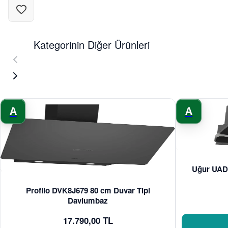
Kategorinin Diğer Ürünleri
A
A
Uğur UAD 
Profilo DVK8J679 80 cm Duvar Tipi
Davlumbaz
17.790,00 TL