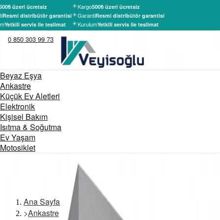
Kargo
500₺ üzeri ücretsiz
500₺ üzeri ücretsiz
i
Garanti
Resmi distribütör garantisi
Resmi distribütör garantisi
um
Kurulum
Yetkili servis ile teslimat
Yetkili servis ile teslimat
0 850 303 99 73
Beyaz Eşya
Ankastre
Küçük Ev Aletleri
Elektronik
Kişisel Bakım
Isıtma & Soğutma
Ev Yaşam
Motosiklet
Ana Sayfa
>
Ankastre