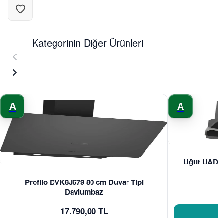
Kategorinin Diğer Ürünleri
A
A
Uğur UAD 
Profilo DVK8J679 80 cm Duvar Tipi
Davlumbaz
17.790,00 TL