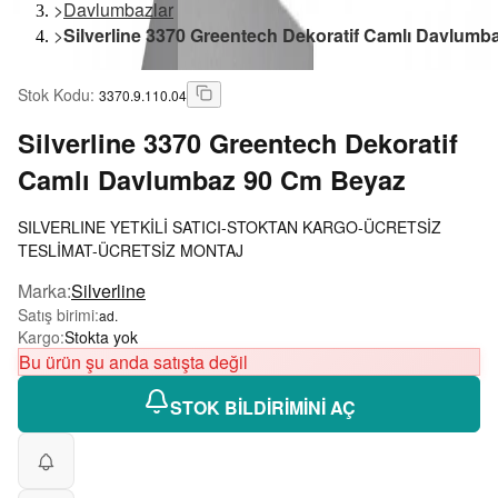
>
Davlumbazlar
>
Silverline 3370 Greentech Dekoratif Camlı Davlum
Stok Kodu
:
3370.9.110.04
Silverline
3370 Greentech Dekoratif
Camlı Davlumbaz 90 Cm Beyaz
SILVERLINE YETKİLİ SATICI-STOKTAN KARGO-ÜCRETSİZ
TESLİMAT-ÜCRETSİZ MONTAJ
Marka
:
Silverline
Satış birimi
:
ad.
Kargo
:
Stokta yok
Bu ürün şu anda satışta değil
STOK BİLDİRİMİNİ AÇ