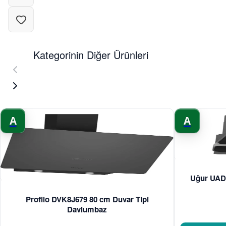
Kategorinin Diğer Ürünleri
A
A
Uğur UAD 
Profilo DVK8J679 80 cm Duvar Tipi
Davlumbaz