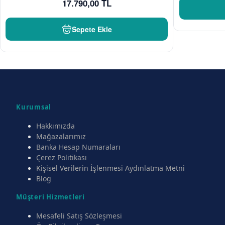
17.790,00 TL
Sepete Ekle
Kurumsal
Hakkımızda
Mağazalarımız
Banka Hesap Numaraları
Çerez Politikası
Kişisel Verilerin İşlenmesi Aydınlatma Metni
Blog
Müşteri Hizmetleri
Mesafeli Satış Sözleşmesi