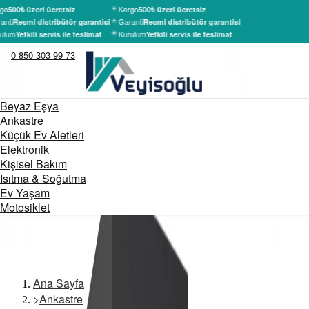
go
Kargo
500₺ üzeri ücretsiz
500₺ üzeri ücretsiz
anti
Garanti
Resmi distribütör garantisi
Resmi distribütör garantisi
ulum
Kurulum
Yetkili servis ile teslimat
Yetkili servis ile teslimat
0 850 303 99 73
Beyaz Eşya
Ankastre
Küçük Ev Aletleri
Elektronik
Kişisel Bakım
Isıtma & Soğutma
Ev Yaşam
Motosiklet
Ana Sayfa
>
Ankastre