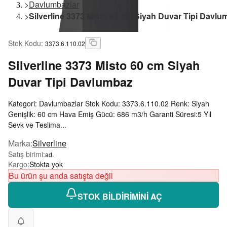
>
Davlumbazlar
>
Silverline 3373 Misto 60 cm Siyah Duvar Tipi Davlu
Stok Kodu
:
3373.6.110.02
Silverline
3373 Misto 60 cm Siyah
Duvar Tipi Davlumbaz
Kategori: Davlumbazlar Stok Kodu: 3373.6.110.02 Renk: Siyah
Genişlik: 60 cm Hava Emiş Gücü: 686 m3/h Garanti Süresi:5 Yıl
Sevk ve Teslima...
Marka
:
Silverline
Satış birimi
:
ad.
Kargo
:
Stokta yok
Bu ürün şu anda satışta değil
STOK BİLDİRİMİNİ AÇ