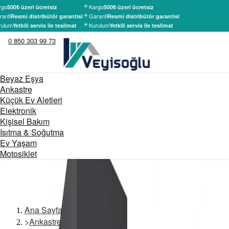
rgo
Kargo
500₺ üzeri ücretsiz
500₺ üzeri ücretsiz
anti
Garanti
Resmi distribütör garantisi
Resmi distribütör garantisi
rulum
Kurulum
Yetkili servis ile teslimat
Yetkili servis ile teslimat
0 850 303 99 73
Beyaz Eşya
Ankastre
Küçük Ev Aletleri
Elektronik
Kişisel Bakım
Isıtma & Soğutma
Ev Yaşam
Motosiklet
Ana Sayfa
>
Ankastre