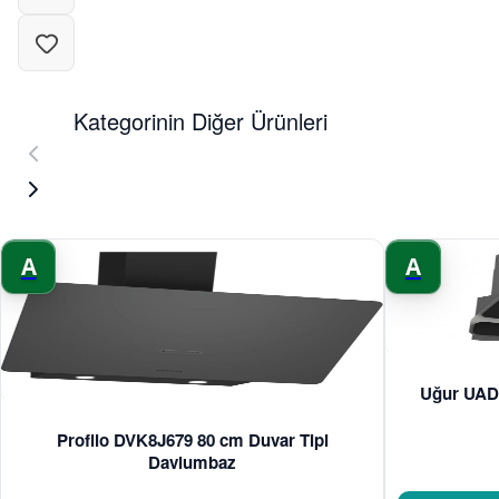
Kategorinin Diğer Ürünleri
A
A
Uğur UAD 
Profilo DVK8J679 80 cm Duvar Tipi
Davlumbaz