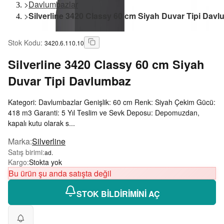
>
Davlumbazlar
>
Silverline 3420 Classy 60 cm Siyah Duvar Tipi Dav
Stok Kodu
:
3420.6.110.10
Silverline
3420 Classy 60 cm Siyah
Duvar Tipi Davlumbaz
Kategori: Davlumbazlar Genişlik: 60 cm Renk: Siyah Çekim Gücü:
418 m3 Garanti: 5 Yıl Teslim ve Sevk Deposu: Depomuzdan,
kapalı kutu olarak s...
Marka
:
Silverline
Satış birimi
:
ad.
Kargo
:
Stokta yok
Bu ürün şu anda satışta değil
STOK BİLDİRİMİNİ AÇ