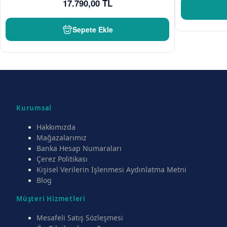
17.790,00 TL
Sepete Ekle
Kurumsal
Hakkımızda
Mağazalarımız
Banka Hesap Numaraları
Çerez Politikası
Kişisel Verilerin İşlenmesi Aydınlatma Metni
Blog
Müşteri Hizmetleri
Mesafeli Satış Sözleşmesi