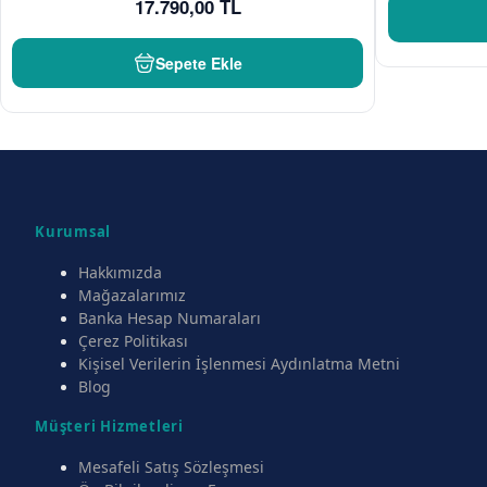
17.790,00 TL
Sepete Ekle
Kurumsal
Hakkımızda
Mağazalarımız
Banka Hesap Numaraları
Çerez Politikası
Kişisel Verilerin İşlenmesi Aydınlatma Metni
Blog
Müşteri Hizmetleri
Mesafeli Satış Sözleşmesi