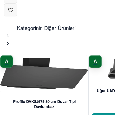
Kategorinin Diğer Ürünleri
A
A
Uğur UAD 
Profilo DVK8J679 80 cm Duvar Tipi
Davlumbaz