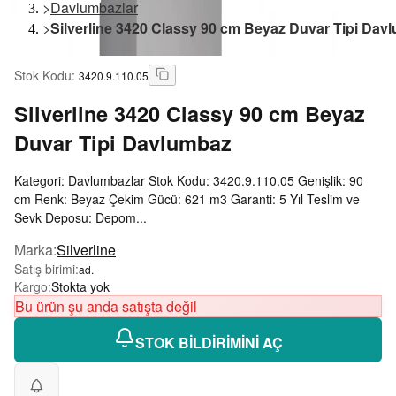
>
Davlumbazlar
>
Silverline 3420 Classy 90 cm Beyaz Duvar Tipi Dav
Stok Kodu
:
3420.9.110.05
Silverline
3420 Classy 90 cm Beyaz
Duvar Tipi Davlumbaz
Kategori: Davlumbazlar Stok Kodu: 3420.9.110.05 Genişlik: 90
cm Renk: Beyaz Çekim Gücü: 621 m3 Garanti: 5 Yıl Teslim ve
Sevk Deposu: Depom...
Marka
:
Silverline
Satış birimi
:
ad.
Kargo
:
Stokta yok
Bu ürün şu anda satışta değil
STOK BİLDİRİMİNİ AÇ