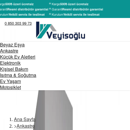
rgo
Kargo
500₺ üzeri ücretsiz
500₺ üzeri ücretsiz
ranti
Garanti
Resmi distribütör garantisi
Resmi distribütör garantisi
rulum
Kurulum
Yetkili servis ile teslimat
Yetkili servis ile teslimat
0 850 303 99 73
Beyaz Eşya
Ankastre
Küçük Ev Aletleri
Elektronik
Kişisel Bakım
Isıtma & Soğutma
Ev Yaşam
Motosiklet
Ana Sayfa
>
Ankastre