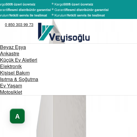
rgo
Kargo
500₺ üzeri ücretsiz
500₺ üzeri ücretsiz
ranti
Garanti
Resmi distribütör garantisi
Resmi distribütör garantisi
rulum
Kurulum
Yetkili servis ile teslimat
Yetkili servis ile teslimat
0 850 303 99 73
Beyaz Eşya
Ankastre
Küçük Ev Aletleri
Elektronik
Kişisel Bakım
Isıtma & Soğutma
Ev Yaşam
Motosiklet
A