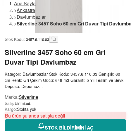
Ana Sayfa
>
Ankastre
>
Davlumbazlar
>
Silverline 3457 Soho 60 cm Gri Duvar Tipi Davlumb
Stok Kodu
:
3457.6.110.03
Silverline
3457 Soho 60 cm Gri
Duvar Tipi Davlumbaz
Kategori: Davlumbazlar Stok Kodu: 3457.6.110.03 Genişlik: 60
cm Renk: Gri Çekim Gücü: 648 m3 Garanti: 5 Yıl Teslim ve Sevk
Deposu: Depomuz...
Marka
:
Silverline
Satış birimi
:
ad.
Kargo
:
Stokta yok
Bu ürün şu anda satışta değil
STOK BİLDİRİMİNİ AÇ