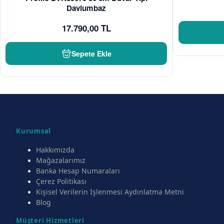
Davlumbaz
17.790,00 TL
Sepete Ekle
Kurumsal
Hakkımızda
Mağazalarımız
Banka Hesap Numaraları
Çerez Politikası
Kişisel Verilerin İşlenmesi Aydınlatma Metni
Blog
Müşteri Hizmetleri