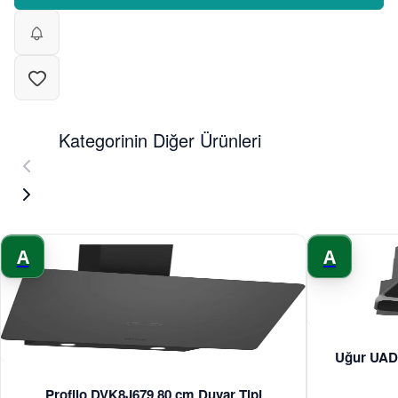
Kategorinin Diğer Ürünleri
A
A
Uğur UAD 
Profilo DVK8J679 80 cm Duvar Tipi