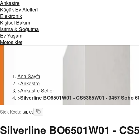
Ankastre
Küçük Ev Aletleri
Elektronik
Kişisel Bakım
Isıtma & Soğutma
Ev Yaşam
Motosiklet
Ana Sayfa
>
Ankastre
>
Ankastre Setler
>
Silverline BO6501W01 - CS5365W01 - 3457 Soho 6
Stok Kodu
:
SIL 63
Silverline
BO6501W01 - CS53