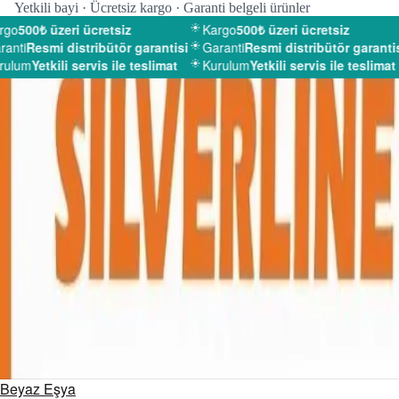
Yetkili bayi · Ücretsiz kargo · Garanti belgeli ürünler
go
500₺ üzeri ücretsiz
Kargo
500₺ üzeri ücretsiz
anti
Resmi distribütör garantisi
Garanti
Resmi distribütör garantisi
ulum
Yetkili servis ile teslimat
Kurulum
Yetkili servis ile teslimat
Beyaz Eşya