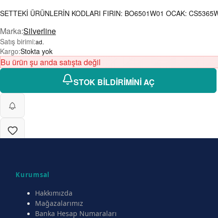
SETTEKİ ÜRÜNLERİN KODLARI FIRIN: BO6501W01 OCAK: CS5365W01
Marka
:
Silverline
Satış birimi
:
ad.
Kargo
:
Stokta yok
Bu ürün şu anda satışta değil
STOK BİLDİRİMİNİ AÇ
Kurumsal
Hakkımızda
Mağazalarımız
Banka Hesap Numaraları