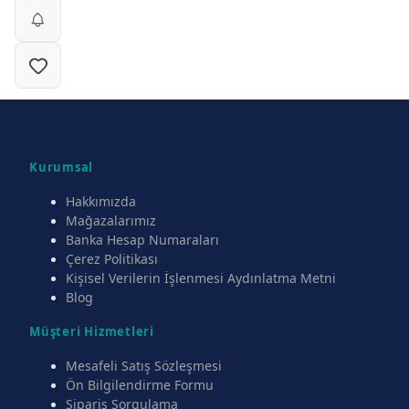
Kurumsal
Hakkımızda
Mağazalarımız
Banka Hesap Numaraları
Çerez Politikası
Kişisel Verilerin İşlenmesi Aydınlatma Metni
Blog
Müşteri Hizmetleri
Mesafeli Satış Sözleşmesi
Ön Bilgilendirme Formu
Sipariş Sorgulama