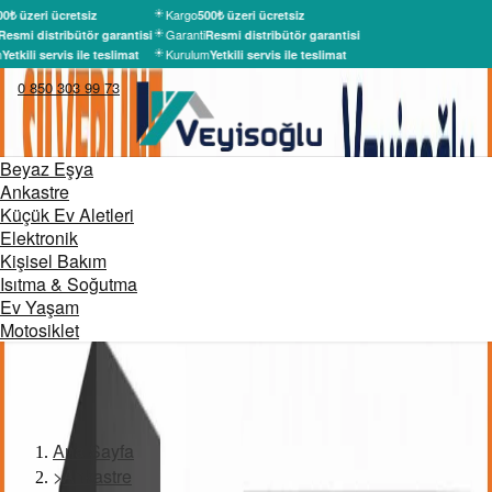
Kargo
0₺ üzeri ücretsiz
500₺ üzeri ücretsiz
Garanti
Resmi distribütör garantisi
Resmi distribütör garantisi
m
Kurulum
Yetkili servis ile teslimat
Yetkili servis ile teslimat
0 850 303 99 73
Beyaz Eşya
Ankastre
Küçük Ev Aletleri
Elektronik
Kişisel Bakım
Isıtma & Soğutma
Ev Yaşam
Motosiklet
Ana Sayfa
>
Ankastre