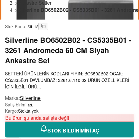
>
Ankastre Setler
>
Silverline BO6502B02 - CS5335B01 - 3261 Androme
Stok Kodu
:
SIL 18
Silverline
BO6502B02 - CS5335B01 -
3261 Andromeda 60 CM Siyah
Ankastre Set
SETTEKİ ÜRÜNLERİN KODLARI FIRIN: BO6502B02 OCAK:
CS5335B01 DAVLUMBAZ: 3261.6.110.02 ÜRÜN ÖZELLİKLERİ
İÇİN İLGİLİ ÜRÜ...
Marka
:
Silverline
Satış birimi
:
ad.
Kargo
:
Stokta yok
Bu ürün şu anda satışta değil
STOK BİLDİRİMİNİ AÇ