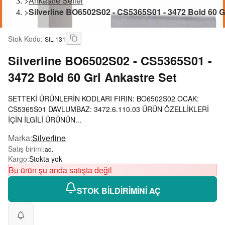
>
Ankastre Setler
>
Silverline BO6502S02 - CS5365S01 - 3472 Bold 60 G
Stok Kodu
:
SIL 131
Silverline
BO6502S02 - CS5365S01 -
3472 Bold 60 Gri Ankastre Set
SETTEKİ ÜRÜNLERİN KODLARI FIRIN: BO6502S02 OCAK:
CS5365S01 DAVLUMBAZ: 3472.6.110.03 ÜRÜN ÖZELLİKLERİ
İÇİN İLGİLİ ÜRÜNÜN...
Marka
:
Silverline
Satış birimi
:
ad.
Kargo
:
Stokta yok
Bu ürün şu anda satışta değil
STOK BİLDİRİMİNİ AÇ