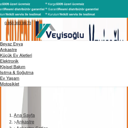
go
Kargo
500₺ üzeri ücretsiz
500₺ üzeri ücretsiz
nti
Garanti
Resmi distribütör garantisi
Resmi distribütör garantisi
lum
Kurulum
Yetkili servis ile teslimat
Yetkili servis ile teslimat
0 850 303 99 73
Beyaz Eşya
Ankastre
Küçük Ev Aletleri
Elektronik
Kişisel Bakım
Isıtma & Soğutma
Ev Yaşam
Motosiklet
Ana Sayfa
>
Ankastre