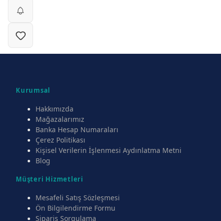
Kurumsal
Hakkımızda
Mağazalarımız
Banka Hesap Numaraları
Çerez Politikası
Kişisel Verilerin İşlenmesi Aydınlatma Metni
Blog
Müşteri Hizmetleri
Mesafeli Satış Sözleşmesi
Ön Bilgilendirme Formu
Sipariş Sorgulama