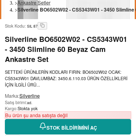
>
Ankastre Setler
>
Silverline BO6502W02 - CS5343W01 - 3450 Slimline
Stok Kodu
:
SIL 87
Silverline
BO6502W02 - CS5343W01
- 3450 Slimline 60 Beyaz Cam
Ankastre Set
SETTEKİ ÜRÜNLERİN KODLARI FIRIN: BO6502W02 OCAK:
CS5343W01 DAVLUMBAZ: 3450.6.110.03 ÜRÜN ÖZELLİKLERİ
İÇİN İLGİLİ ÜRÜ...
Marka
:
Silverline
Satış birimi
:
ad.
Kargo
:
Stokta yok
Bu ürün şu anda satışta değil
STOK BİLDİRİMİNİ AÇ