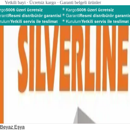
Yetkili bayi · Ücretsiz kargo · Garanti belgeli ürünler
go
500₺ üzeri ücretsiz
Kargo
500₺ üzeri ücretsiz
anti
Resmi distribütör garantisi
Garanti
Resmi distribütör garantisi
ulum
Yetkili servis ile teslimat
Kurulum
Yetkili servis ile teslimat
Beyaz Eşya