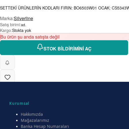
SETTEKİ ÜRÜNLERİN KODLARI FIRIN: BO6503W01 OCAK: CS5343W01
Marka
:
Silverline
Satış birimi
:
ad.
Kargo
:
Stokta yok
Bu ürün şu anda satışta değil
STOK BİLDİRİMİNİ AÇ
Kurumsal
Hakkımızda
Mağazalarımız
Banka Hesap Numaraları