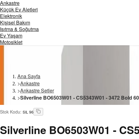
Ankastre
Küçük Ev Aletleri
Elektronik
Kişisel Bakım
Isıtma & Soğutma
Ev Yaşam
Motosiklet
Ana Sayfa
>
Ankastre
>
Ankastre Setler
>
Silverline BO6503W01 - CS5343W01 - 3472 Bold 60
Stok Kodu
:
SIL 96
Silverline
BO6503W01 - CS53