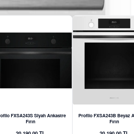
ofilo FXSA243S Siyah Ankastre
Profilo FXSA243B Beyaz A
Fırın
Fırın
20.190,00 TL
20.190,00 TL