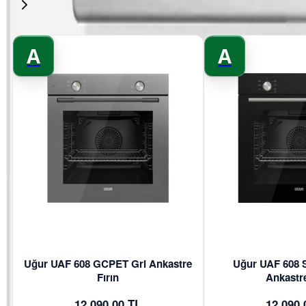
A
A
Uğur UAF 608 GCPET Gri Ankastre
Uğur UAF 608 
Fırın
Ankastre
12.090,00 TL
12.090,