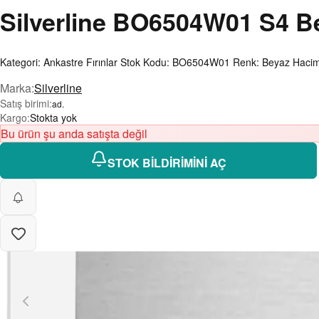
Silverline
BO6504W01 S4 Bey
Kategori: Ankastre Fırınlar Stok Kodu: BO6504W01 Renk: Beyaz Hacim: 7
Marka
:
Silverline
Satış birimi
:
ad.
Kargo
:
Stokta yok
Bu ürün şu anda satışta değil
STOK BİLDİRİMİNİ AÇ