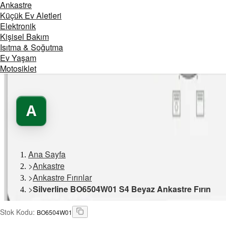
Ankastre
Küçük Ev Aletleri
Elektronik
Kişisel Bakım
Isıtma & Soğutma
Ev Yaşam
Motosiklet
A
Ana Sayfa
>
Ankastre
>
Ankastre Fırınlar
>
Silverline BO6504W01 S4 Beyaz Ankastre Fırın
Stok Kodu
:
BO6504W01