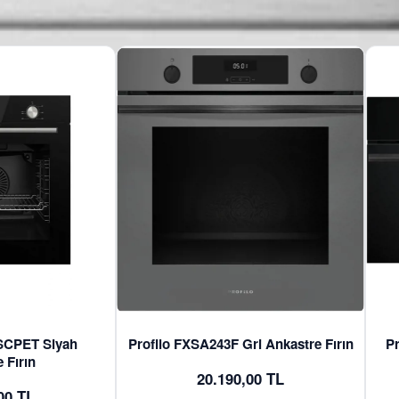
SCPET Siyah
Profilo FXSA243F Gri Ankastre Fırın
Pr
 Fırın
20.190,00 TL
00 TL