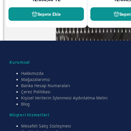
Sepete Ekle
Sepet
Kurumsal
Hakkımızda
Mağazalarımız
Banka Hesap Numaraları
Çerez Politikası
Kişisel Verilerin İşlenmesi Aydınlatma Metni
Blog
Müşteri Hizmetleri
Mesafeli Satış Sözleşmesi