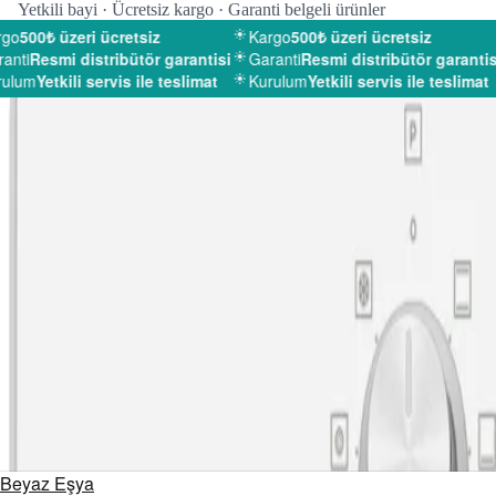
Yetkili bayi · Ücretsiz kargo · Garanti belgeli ürünler
go
500₺ üzeri ücretsiz
Kargo
500₺ üzeri ücretsiz
nti
Resmi distribütör garantisi
Garanti
Resmi distribütör garantisi
ulum
Yetkili servis ile teslimat
Kurulum
Yetkili servis ile teslimat
Beyaz Eşya