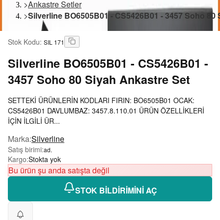
>
Ankastre Setler
>
Silverline BO6505B01 - CS5426B01 - 3457 Soho 80 
Stok Kodu
:
SIL 171
Silverline
BO6505B01 - CS5426B01 -
3457 Soho 80 Siyah Ankastre Set
SETTEKİ ÜRÜNLERİN KODLARI FIRIN: BO6505B01 OCAK:
CS5426B01 DAVLUMBAZ: 3457.8.110.01 ÜRÜN ÖZELLİKLERİ
İÇİN İLGİLİ ÜR...
Marka
:
Silverline
Satış birimi
:
ad.
Kargo
:
Stokta yok
Bu ürün şu anda satışta değil
STOK BİLDİRİMİNİ AÇ