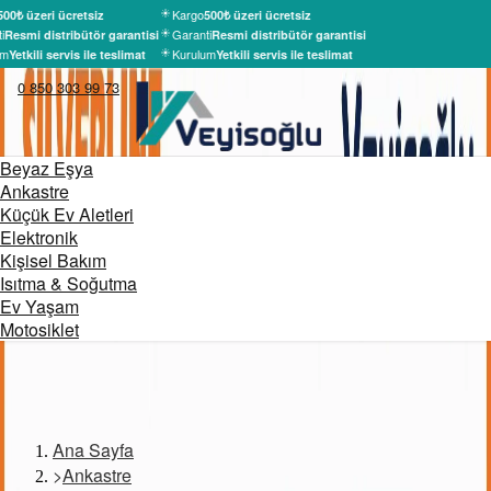
Kargo
500₺ üzeri ücretsiz
500₺ üzeri ücretsiz
i
Garanti
Resmi distribütör garantisi
Resmi distribütör garantisi
um
Kurulum
Yetkili servis ile teslimat
Yetkili servis ile teslimat
0 850 303 99 73
Beyaz Eşya
Ankastre
Küçük Ev Aletleri
Elektronik
Kişisel Bakım
Isıtma & Soğutma
Ev Yaşam
Motosiklet
Ana Sayfa
>
Ankastre