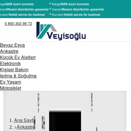
rgo
Kargo
500₺ üzeri ücretsiz
500₺ üzeri ücretsiz
ranti
Garanti
Resmi distribütör garantisi
Resmi distribütör garantisi
rulum
Kurulum
Yetkili servis ile teslimat
Yetkili servis ile teslimat
0 850 303 99 73
Beyaz Eşya
Ankastre
Küçük Ev Aletleri
Elektronik
Kişisel Bakım
Isıtma & Soğutma
Ev Yaşam
Motosiklet
Ana Sayfa
>
Ankastre