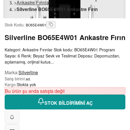
>
Ankastre Fırınlar
>
Silverline BO65E4W01 Ankastre Fırın
Stok Kodu
:
BO65E4W01
Silverline
BO65E4W01 Ankastre Fırın
Kategori: Ankastre Fırınlar Stok kodu: BO65E4W01 Program
Sayısı: 6 Renk: Beyaz Sevk ve Teslimat Deposu: Depomuzdan,
açılamamış, orijinal kutus...
Marka
:
Silverline
Satış birimi
:
ad.
Kargo
:
Stokta yok
Bu ürün şu anda satışta değil
STOK BİLDİRİMİNİ AÇ