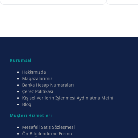
Kurumsal
Hakkımızda
Mağazalarımız
Banka Hesap Numaraları
Çerez Politikası
Kişisel Verilerin İşlenmesi Aydınlatma Metni
Blog
Müşteri Hizmetleri
Mesafeli Satış Sözleşmesi
Ön Bilgilendirme Formu