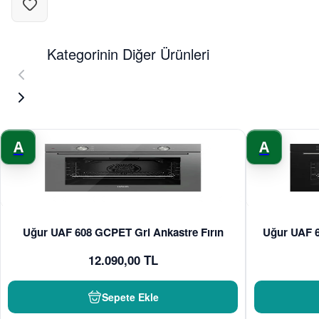
Kategorinin Diğer Ürünleri
A
A
Uğur UAF 608 GCPET Gri Ankastre Fırın
Uğur UAF 6
12.090,00 TL
Sepete Ekle