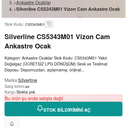
>
Ankastre Ocaklar
>
Silverline CS5343M01 Vizon Cam Ankastre Ocak
Stok Kodu
:
CS5343M01
Silverline
CS5343M01 Vizon Cam
Ankastre Ocak
Kategori: Ankastre Ocaklar Stok Kodu: CS5343M01 Yakıt:
Doğalgaz (ÜCRETSİZ LPG DÖNÜŞÜM) Sevk ve Teslimat
Deposu: Depomuzdan, açılamamış, orijinal...
Marka
:
Silverline
Satış birimi
:
ad.
Kargo
:
Stokta yok
Bu ürün şu anda satışta değil
STOK BİLDİRİMİNİ AÇ