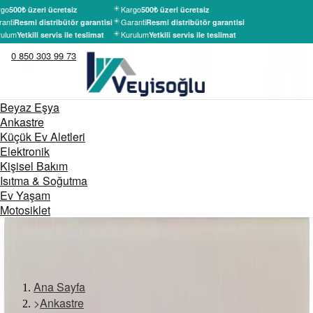
go
Kargo
500₺ üzeri ücretsiz
500₺ üzeri ücretsiz
anti
Garanti
Resmi distribütör garantisi
Resmi distribütör garantisi
ulum
Kurulum
Yetkili servis ile teslimat
Yetkili servis ile teslimat
0 850 303 99 73
Beyaz Eşya
Ankastre
Küçük Ev Aletleri
Elektronik
Kişisel Bakım
Isıtma & Soğutma
Ev Yaşam
Motosiklet
Ana Sayfa
>
Ankastre