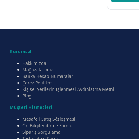
Kurumsal
Hakkımızda
Mağazalarımız
Banka Hesap Numaraları
Çerez Politikası
Kişisel Verilerin İşlenmesi Aydınlatma Metni
Blog
Müşteri Hizmetleri
Mesafeli Satış Sözleşmesi
Ön Bilgilendirme Formu
Sipariş Sorgulama
Teslimat ve Kargo