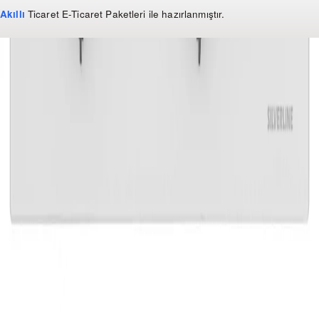
Akıllı
Ticaret
E-Ticaret Paketleri
ile hazırlanmıştır.
WhatsApp
0 850 303 99 73