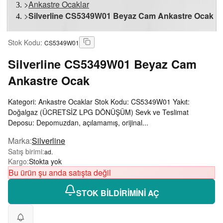
>
Ankastre Ocaklar
>
Silverline CS5349W01 Beyaz Cam Ankastre Ocak
Stok Kodu
:
CS5349W01
Silverline
CS5349W01 Beyaz Cam
Ankastre Ocak
Kategori: Ankastre Ocaklar Stok Kodu: CS5349W01 Yakıt:
Doğalgaz (ÜCRETSİZ LPG DÖNÜŞÜM) Sevk ve Teslimat
Deposu: Depomuzdan, açılamamış, orijinal...
Marka
:
Silverline
Satış birimi
:
ad.
Kargo
:
Stokta yok
Bu ürün şu anda satışta değil
STOK BİLDİRİMİNİ AÇ