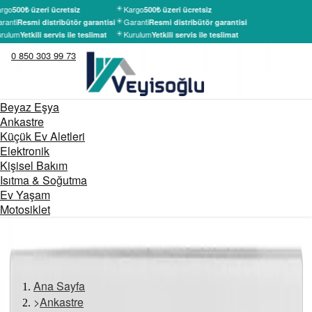
rgo
Kargo
500₺ üzeri ücretsiz
500₺ üzeri ücretsiz
ranti
Garanti
Resmi distribütör garantisi
Resmi distribütör garantisi
rulum
Kurulum
Yetkili servis ile teslimat
Yetkili servis ile teslimat
0 850 303 99 73
Beyaz Eşya
Ankastre
Küçük Ev Aletleri
Elektronik
Kişisel Bakım
Isıtma & Soğutma
Ev Yaşam
Motosiklet
Ana Sayfa
>
Ankastre