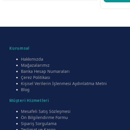
Kurumsal
Hakkımızda
Mağazalarımız
Banka Hesap Numaraları
Çerez Politikası
Kişisel Verilerin İşlenmesi Aydınlatma Metni
Blog
Müşteri Hizmetleri
Mesafeli Satış Sözleşmesi
Ön Bilgilendirme Formu
Sipariş Sorgulama
Teslimat ve Kargo