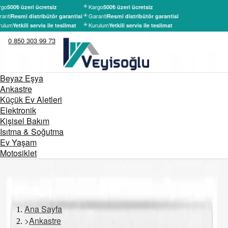
rgo
Kargo
500₺ üzeri ücretsiz
500₺ üzeri ücretsiz
anti
Garanti
Resmi distribütör garantisi
Resmi distribütör garantisi
rulum
Kurulum
Yetkili servis ile teslimat
Yetkili servis ile teslimat
0 850 303 99 73
Beyaz Eşya
Ankastre
Küçük Ev Aletleri
Elektronik
Kişisel Bakım
Isıtma & Soğutma
Ev Yaşam
Motosiklet
Ana Sayfa
>
Ankastre