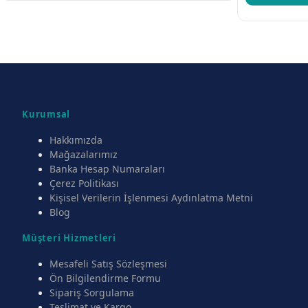
Kurumsal
Hakkımızda
Mağazalarımız
Banka Hesap Numaraları
Çerez Politikası
Kişisel Verilerin İşlenmesi Aydınlatma Metni
Blog
Müşteri Hizmetleri
Mesafeli Satış Sözleşmesi
Ön Bilgilendirme Formu
Sipariş Sorgulama
Teslimat ve Kargo