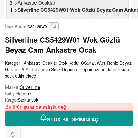
>
Ankastre Ocaklar
>
Silverline CS5429W01 Wok Gözlü Beyaz Cam Ankas
Stok Kodu
:
CS5429W01
Silverline
CS5429W01 Wok Gözlü
Beyaz Cam Ankastre Ocak
Kategori: Ankastre Ocaklar Stok Kodu: CS5429W01 Renk: Beyaz
Garanti: 5 Yıl Teslim ve Sevk Deposu: Depomuzdan, kapalı kutu
sevk edilmektedir.
Marka
:
Silverline
Satış birimi
:
ad.
Kargo
:
Stokta yok
Bu ürün şu anda satışta değil
STOK BİLDİRİMİNİ AÇ