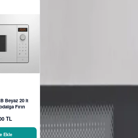
B Beyaz 20 lt
odalga Fırın
00 TL
e Ekle