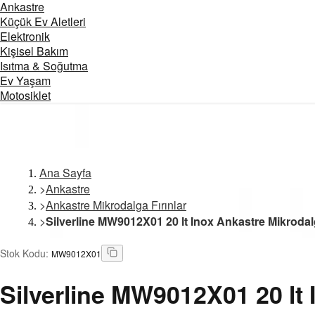
Ankastre
Küçük Ev Aletleri
Elektronik
Kişisel Bakım
Isıtma & Soğutma
Ev Yaşam
Motosiklet
Ana Sayfa
>
Ankastre
>
Ankastre Mikrodalga Fırınlar
>
Silverline MW9012X01 20 lt Inox Ankastre Mikrodal
Stok Kodu
:
MW9012X01
Silverline
MW9012X01 20 lt I