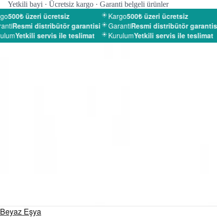
Yetkili bayi · Ücretsiz kargo · Garanti belgeli ürünler
o
500₺ üzeri ücretsiz
Kargo
500₺ üzeri ücretsiz
nti
Resmi distribütör garantisi
Garanti
Resmi distribütör garantisi
lum
Yetkili servis ile teslimat
Kurulum
Yetkili servis ile teslimat
Beyaz Eşya