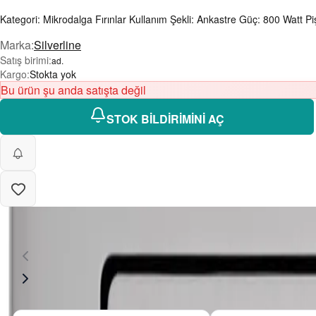
Kategori: Mikrodalga Fırınlar Kullanım Şekli: Ankastre Güç: 800 Watt 
Marka
:
Silverline
Satış birimi
:
ad.
Kargo
:
Stokta yok
Bu ürün şu anda satışta değil
STOK BİLDİRİMİNİ AÇ