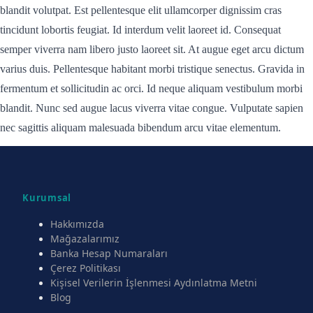
blandit volutpat. Est pellentesque elit ullamcorper dignissim cras
tincidunt lobortis feugiat. Id interdum velit laoreet id. Consequat
semper viverra nam libero justo laoreet sit. At augue eget arcu dictum
varius duis. Pellentesque habitant morbi tristique senectus. Gravida in
fermentum et sollicitudin ac orci. Id neque aliquam vestibulum morbi
blandit. Nunc sed augue lacus viverra vitae congue. Vulputate sapien
nec sagittis aliquam malesuada bibendum arcu vitae elementum.
Kurumsal
Hakkımızda
Mağazalarımız
Banka Hesap Numaraları
Çerez Politikası
Kişisel Verilerin İşlenmesi Aydınlatma Metni
Blog