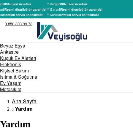
go
Kargo
500₺ üzeri ücretsiz
500₺ üzeri ücretsiz
nti
Garanti
Resmi distribütör garantisi
Resmi distribütör garantisi
lum
Kurulum
Yetkili servis ile teslimat
Yetkili servis ile teslimat
0 850 303 99 73
Beyaz Eşya
Ankastre
Küçük Ev Aletleri
Elektronik
Kişisel Bakım
Isıtma & Soğutma
Ev Yaşam
Motosiklet
Ana Sayfa
>
Yardım
Yardım