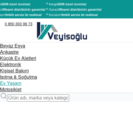
o
Kargo
500₺ üzeri ücretsiz
500₺ üzeri ücretsiz
ti
Garanti
Resmi distribütör garantisi
Resmi distribütör garantisi
lum
Kurulum
Yetkili servis ile teslimat
Yetkili servis ile teslimat
0 850 303 99 73
Beyaz Eşya
Ankastre
Küçük Ev Aletleri
Elektronik
Kişisel Bakım
Isıtma & Soğutma
Ev Yaşam
Motosiklet