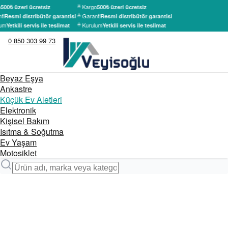
Kargo
500₺ üzeri ücretsiz
500₺ üzeri ücretsiz
ti
Garanti
Resmi distribütör garantisi
Resmi distribütör garantisi
um
Kurulum
Yetkili servis ile teslimat
Yetkili servis ile teslimat
0 850 303 99 73
Beyaz Eşya
Ankastre
Küçük Ev Aletleri
Elektronik
Kişisel Bakım
Isıtma & Soğutma
Ev Yaşam
Motosiklet