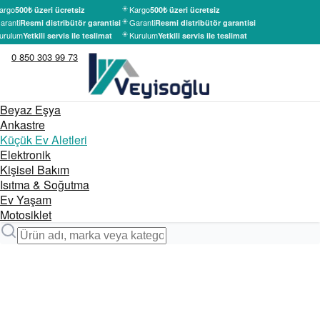
argo
Kargo
500₺ üzeri ücretsiz
500₺ üzeri ücretsiz
aranti
Garanti
Resmi distribütör garantisi
Resmi distribütör garantisi
urulum
Kurulum
Yetkili servis ile teslimat
Yetkili servis ile teslimat
0 850 303 99 73
Beyaz Eşya
Ankastre
Küçük Ev Aletleri
Elektronik
Kişisel Bakım
Isıtma & Soğutma
Ev Yaşam
Motosiklet