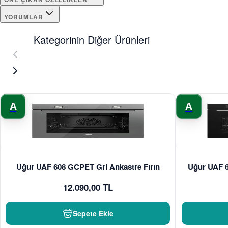
YORUMLAR
Kategorinin Diğer Ürünleri
A
A
Uğur UAF 608 GCPET Gri Ankastre Fırın
Uğur UAF 6
12.090,00 TL
Sepete Ekle