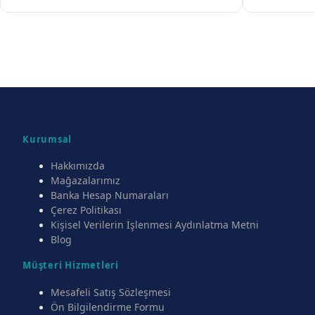
Kurumsal
Hakkımızda
Mağazalarımız
Banka Hesap Numaraları
Çerez Politikası
Kişisel Verilerin İşlenmesi Aydınlatma Metni
Blog
Müşteri Hizmetleri
Mesafeli Satış Sözleşmesi
Ön Bilgilendirme Formu