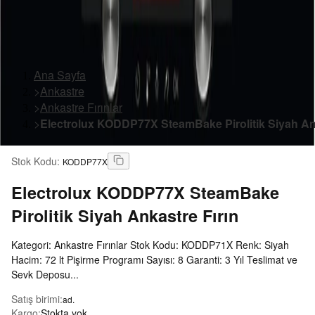
Ana Sayfa
>
Ankastre
>
Ankastre Fırınlar
>
Electrolux KODDP77X SteamBake Pirolitik Siyah Ank
Stok Kodu
:
KODDP77X
Electrolux
KODDP77X SteamBake
Pirolitik Siyah Ankastre Fırın
Kategori: Ankastre Fırınlar Stok Kodu: KODDP71X Renk: Siyah
Hacim: 72 lt Pişirme Programı Sayısı: 8 Garanti: 3 Yıl Teslimat ve
Sevk Deposu...
Satış birimi
:
ad.
Kargo
:
Stokta yok