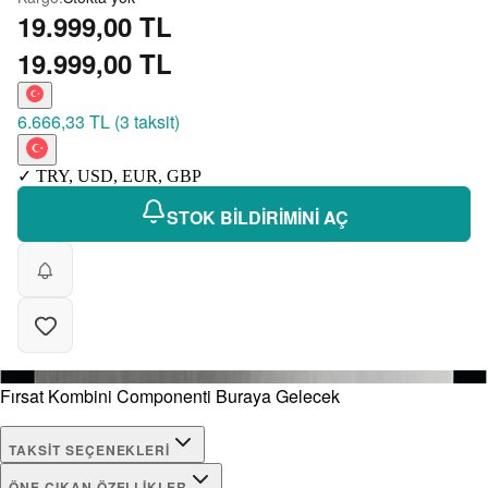
19.999,00 TL
19.999,00 TL
6.666,33 TL
(
3 taksit
)
✓
TRY
,
USD
,
EUR
,
GBP
STOK BİLDİRİMİNİ AÇ
Fırsat Kombini Componenti Buraya Gelecek
TAKSIT SEÇENEKLERI
ÖNE ÇIKAN ÖZELLIKLER