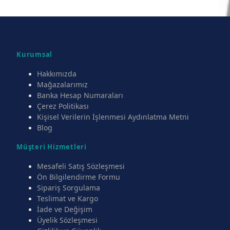
Kurumsal
Hakkımızda
Mağazalarımız
Banka Hesap Numaraları
Çerez Politikası
Kişisel Verilerin İşlenmesi Aydınlatma Metni
Blog
Müşteri Hizmetleri
Mesafeli Satış Sözleşmesi
Ön Bilgilendirme Formu
Sipariş Sorgulama
Teslimat ve Kargo
İade ve Değişim
Üyelik Sözleşmesi