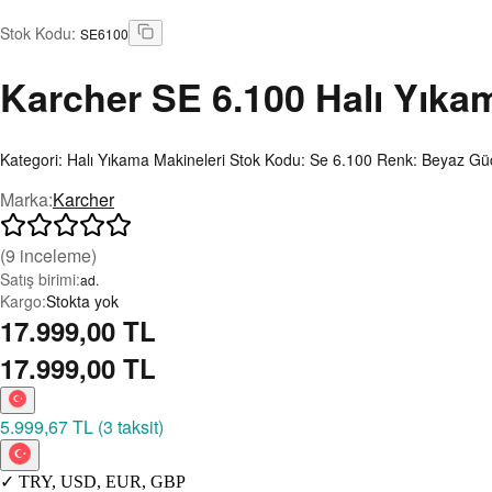
Stok Kodu
:
SE6100
Karcher
SE 6.100 Halı Yıka
Kategori: Halı Yıkama Makineleri Stok Kodu: Se 6.100 Renk: Bey
Marka
:
Karcher
(
9
inceleme)
Satış birimi
:
ad.
Kargo
:
Stokta yok
17.999,00 TL
17.999,00 TL
5.999,67 TL
(
3 taksit
)
✓
TRY
,
USD
,
EUR
,
GBP