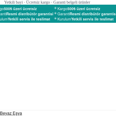
Yetkili bayi · Ücretsiz kargo · Garanti belgeli ürünler
o
500₺ üzeri ücretsiz
Kargo
500₺ üzeri ücretsiz
nti
Resmi distribütör garantisi
Garanti
Resmi distribütör garantisi
lum
Yetkili servis ile teslimat
Kurulum
Yetkili servis ile teslimat
Beyaz Eşya