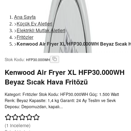
Ana Sayfa
>
Küçük Ev Aletleri
>
Elektrikli Mutfak Aletleri
>
Fritözler
>
Kenwood Air Fryer XL HFP30.000WH Beyaz Sıcak H
Stok Kodu
:
HFP30.000WH
Kenwood
Air Fryer XL HFP30.000WH
Beyaz Sıcak Hava Fritözü
Kategori: Fritözler Stok Kodu: HFP30.000WH Güç: 1.500 Watt
Renk: Beyaz Kapasite: 1,4 kg Garanti: 24 Ay Teslim ve Sevk
Deposu: Depomuzdan, kapalı...
(
1
inceleme)