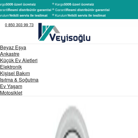
rgo
Kargo
500₺ üzeri ücretsiz
500₺ üzeri ücretsiz
ranti
Garanti
Resmi distribütör garantisi
Resmi distribütör garantisi
rulum
Kurulum
Yetkili servis ile teslimat
Yetkili servis ile teslimat
0 850 303 99 73
Beyaz Eşya
Ankastre
Küçük Ev Aletleri
Elektronik
Kişisel Bakım
Isıtma & Soğutma
Ev Yaşam
Motosiklet