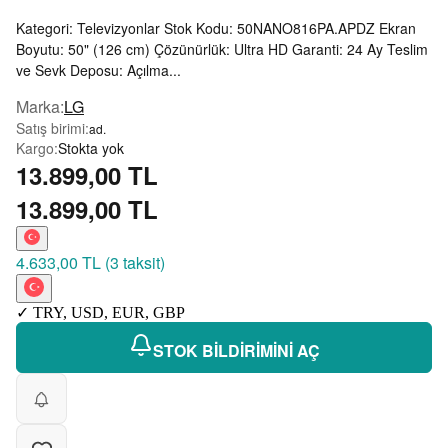
Kategori: Televizyonlar Stok Kodu: 50NANO816PA.APDZ Ekran
Boyutu: 50" (126 cm) Çözünürlük: Ultra HD Garanti: 24 Ay Teslim
ve Sevk Deposu: Açılma...
Marka
:
LG
Satış birimi
:
ad.
Kargo
:
Stokta yok
13.899,00 TL
13.899,00 TL
4.633,00 TL
(
3 taksit
)
✓
TRY
,
USD
,
EUR
,
GBP
STOK BİLDİRİMİNİ AÇ