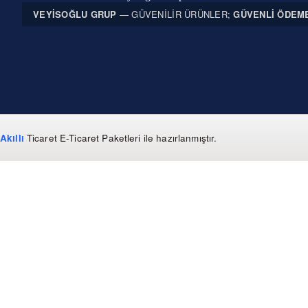
VEYISOĞLU GRUP
— GÜVENILIR ÜRÜNLER;
GÜVENLI ÖDEM
Akıllı
Ticaret
E-Ticaret Paketleri
ile hazırlanmıştır.
WhatsApp
0 850 303 99 73