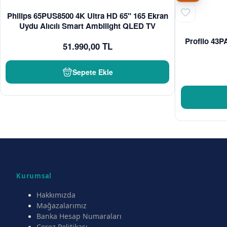
Philips 65PUS8500 4K Ultra HD 65" 165 Ekran
Uydu Alıcılı Smart Ambilight QLED TV
Profilo 43
51.990,00 TL
Sepete Ekle
Kurumsal
Hakkımızda
Mağazalarımız
Banka Hesap Numaraları
Çerez Politikası