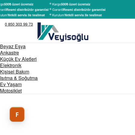
go
Kargo
500₺ üzeri ücretsiz
500₺ üzeri ücretsiz
anti
Garanti
Resmi distribütör garantisi
Resmi distribütör garantisi
ulum
Kurulum
Yetkili servis ile teslimat
Yetkili servis ile teslimat
0 850 303 99 73
Beyaz Eşya
Ankastre
Küçük Ev Aletleri
Elektronik
Kişisel Bakım
Isıtma & Soğutma
Ev Yaşam
Motosiklet
F