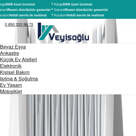
rgo
Kargo
500₺ üzeri ücretsiz
500₺ üzeri ücretsiz
ranti
Garanti
Resmi distribütör garantisi
Resmi distribütör garantisi
rulum
Kurulum
Yetkili servis ile teslimat
Yetkili servis ile teslimat
0 850 303 99 73
Beyaz Eşya
Ankastre
Küçük Ev Aletleri
Elektronik
Kişisel Bakım
Isıtma & Soğutma
Ev Yaşam
Motosiklet