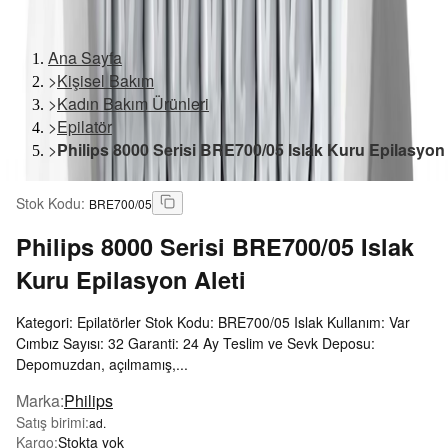
Ana Sayfa
>
Kişisel Bakım
>
Kadın Bakım Ürünleri
>
Epilatör
>
Philips 8000 Serisi BRE700/05 Islak Kuru Epilasyon 
Stok Kodu
:
BRE700/05
Philips
8000 Serisi BRE700/05 Islak
Kuru Epilasyon Aleti
Kategori: Epilatörler Stok Kodu: BRE700/05 Islak Kullanım: Var
Cımbız Sayısı: 32 Garanti: 24 Ay Teslim ve Sevk Deposu:
Depomuzdan, açılmamış,...
Marka
:
Philips
Satış birimi
:
ad.
Kargo
:
Stokta yok