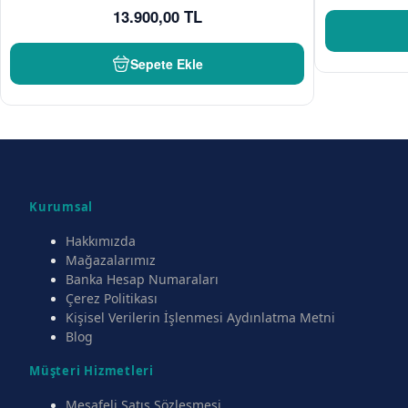
13.900,00 TL
Sepete Ekle
Kurumsal
Hakkımızda
Mağazalarımız
Banka Hesap Numaraları
Çerez Politikası
Kişisel Verilerin İşlenmesi Aydınlatma Metni
Blog
Müşteri Hizmetleri
Mesafeli Satış Sözleşmesi