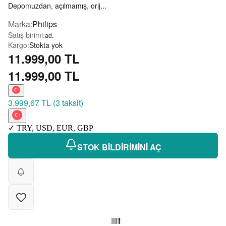
Depomuzdan, açılmamış, orij...
Marka
:
Philips
Satış birimi
:
ad.
Kargo
:
Stokta yok
11.999,00 TL
11.999,00 TL
3.999,67 TL
(
3 taksit
)
✓
TRY
,
USD
,
EUR
,
GBP
STOK BİLDİRİMİNİ AÇ