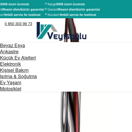
Kargo
500₺ üzeri ücretsiz
500₺ üzeri ücretsiz
ti
Garanti
Resmi distribütör garantisi
Resmi distribütör garantisi
um
Kurulum
Yetkili servis ile teslimat
Yetkili servis ile teslimat
0 850 303 99 73
Beyaz Eşya
Ankastre
Küçük Ev Aletleri
Elektronik
Kişisel Bakım
Isıtma & Soğutma
Ev Yaşam
Motosiklet