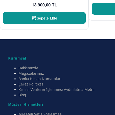
13.900,00 TL
Sepete Ekle
Kurumsal
Hakkımızda
Mağazalarımız
Banka Hesap Numaraları
Çerez Politikası
Kişisel Verilerin İşlenmesi Aydınlatma Metni
Blog
Müşteri Hizmetleri
Mesafeli Satış Sözleşmesi