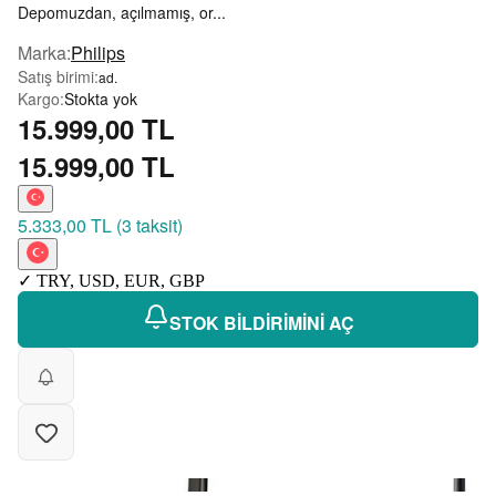
Depomuzdan, açılmamış, or...
Marka
:
Philips
Satış birimi
:
ad.
Kargo
:
Stokta yok
15.999,00 TL
15.999,00 TL
5.333,00 TL
(
3 taksit
)
✓
TRY
,
USD
,
EUR
,
GBP
STOK BİLDİRİMİNİ AÇ