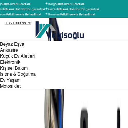
go
Kargo
500₺ üzeri ücretsiz
500₺ üzeri ücretsiz
nti
Garanti
Resmi distribütör garantisi
Resmi distribütör garantisi
ulum
Kurulum
Yetkili servis ile teslimat
Yetkili servis ile teslimat
0 850 303 99 73
Beyaz Eşya
Ankastre
Küçük Ev Aletleri
Elektronik
Kişisel Bakım
Isıtma & Soğutma
Ev Yaşam
Motosiklet