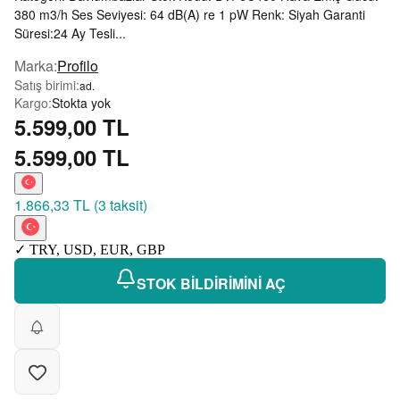
380 m3/h Ses Seviyesi: 64 dB(A) re 1 pW Renk: Siyah Garanti
Süresi:24 Ay Tesli...
Marka
:
Profilo
Satış birimi
:
ad.
Kargo
:
Stokta yok
5.599,00 TL
5.599,00 TL
1.866,33 TL
(
3 taksit
)
✓
TRY
,
USD
,
EUR
,
GBP
STOK BİLDİRİMİNİ AÇ