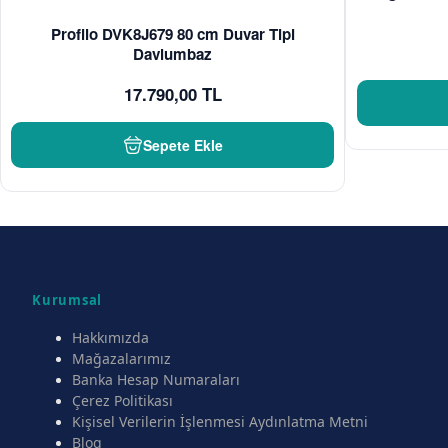
Profilo DVK8J679 80 cm Duvar Tipi
Davlumbaz
17.790,00 TL
Sepete Ekle
Kurumsal
Hakkımızda
Mağazalarımız
Banka Hesap Numaraları
Çerez Politikası
Kişisel Verilerin İşlenmesi Aydınlatma Metni
Blog