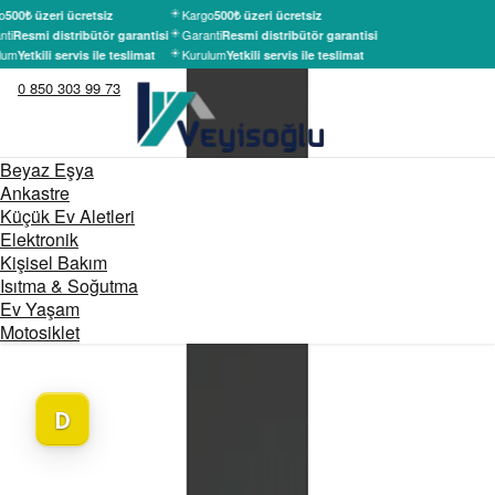
o
Kargo
500₺ üzeri ücretsiz
500₺ üzeri ücretsiz
ti
Garanti
Resmi distribütör garantisi
Resmi distribütör garantisi
lum
Kurulum
Yetkili servis ile teslimat
Yetkili servis ile teslimat
0 850 303 99 73
Beyaz Eşya
Ankastre
Küçük Ev Aletleri
Elektronik
Kişisel Bakım
Isıtma & Soğutma
Ev Yaşam
Motosiklet
D