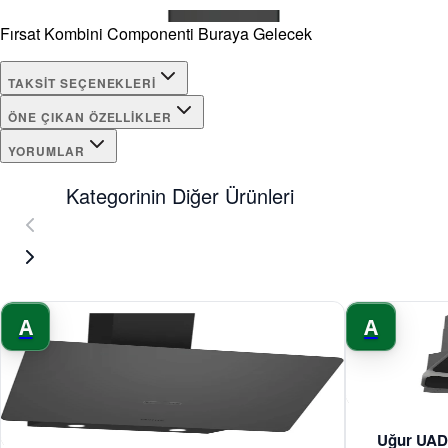
Fırsat Kombini Componenti Buraya Gelecek
TAKSIT SEÇENEKLERI
ÖNE ÇIKAN ÖZELLIKLER
YORUMLAR
Kategorinin Diğer Ürünleri
A
A
Uğur UAD 