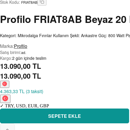
Stok Kodu
:
FRIAT8AB
Profilo
FRIAT8AB Beyaz 20 lt
Kategori: Mikrodalga Fırınlar Kullanım Şekli: Ankastre Güç: 800 Watt 
Marka
:
Profilo
Satış birimi
:
ad.
Kargo
:
2 gün içinde teslim
13.090,00 TL
13.090,00 TL
4.363,33 TL
(
3 taksit
)
✓
TRY
,
USD
,
EUR
,
GBP
SEPETE EKLE