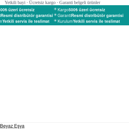
Yetkili bayi · Ücretsiz kargo · Garanti belgeli ürünler
0₺ üzeri ücretsiz
Kargo
500₺ üzeri ücretsiz
esmi distribütör garantisi
Garanti
Resmi distribütör garantisi
Yetkili servis ile teslimat
Kurulum
Yetkili servis ile teslimat
Beyaz Eşya