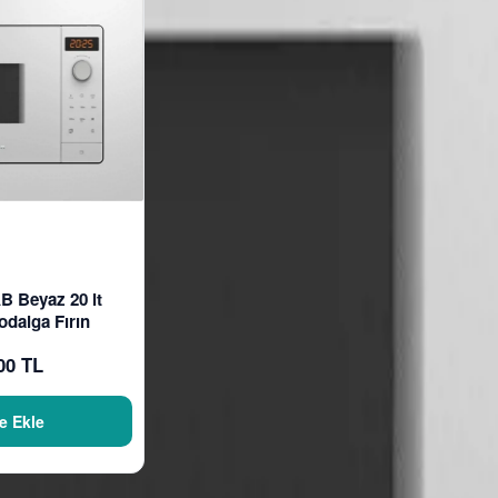
B Beyaz 20 lt
odalga Fırın
00 TL
e Ekle