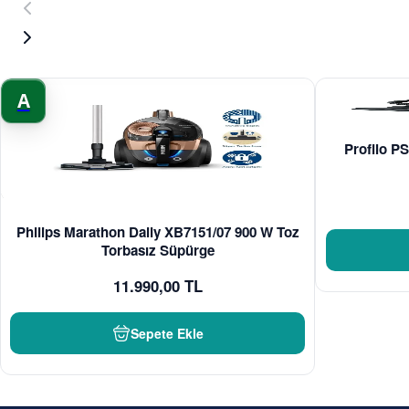
A
Profilo PS
Philips Marathon Daily XB7151/07 900 W Toz
Torbasız Süpürge
11.990,00 TL
Sepete Ekle