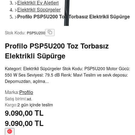
>
Elektrikli Ev Aletleri
>
Elektrikli Süpürgeler
>
Profilo PSP5U200 Toz Torbasız Elektrikli Süpürge
Stok Kodu
:
PSP5U200
Profilo
PSP5U200 Toz Torbasız
Elektrikli Süpürge
Kategori: Elektrikli Süpürgeler Stok Kodu: PSP5U200 Motor Gücü:
550 W Ses Seviyesi: 79.5 dB Renk: Mavi Teslim ve sevk deposu:
Depomuzdan, açılma...
Marka
:
Profilo
Satış birimi
:
ad.
Kargo
:
2 gün içinde teslim
9.090,00 TL
9.090,00 TL