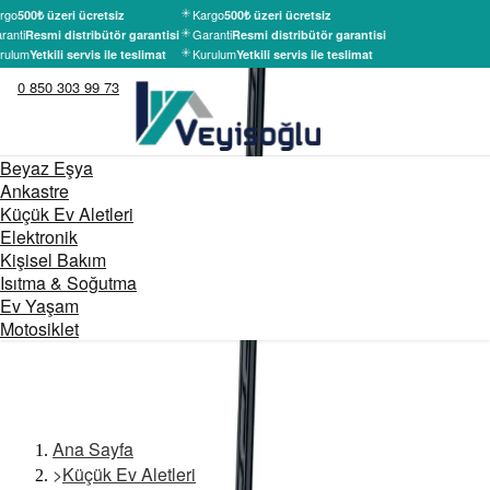
rgo
Kargo
500₺ üzeri ücretsiz
500₺ üzeri ücretsiz
ranti
Garanti
Resmi distribütör garantisi
Resmi distribütör garantisi
rulum
Kurulum
Yetkili servis ile teslimat
Yetkili servis ile teslimat
0 850 303 99 73
Beyaz Eşya
Ankastre
Küçük Ev Aletleri
Elektronik
Kişisel Bakım
Isıtma & Soğutma
Ev Yaşam
Motosiklet
Ana Sayfa
>
Küçük Ev Aletleri