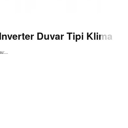
erter Duvar Tipi Klima
u:...