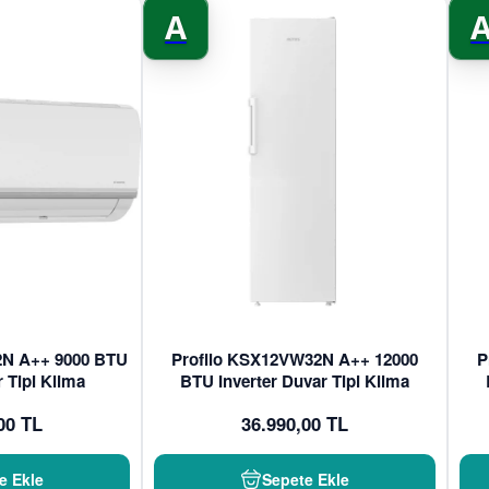
A
2N A++ 9000 BTU
Profilo KSX12VW32N A++ 12000
P
r Tipi Klima
BTU Inverter Duvar Tipi Klima
00 TL
36.990,00 TL
e Ekle
Sepete Ekle