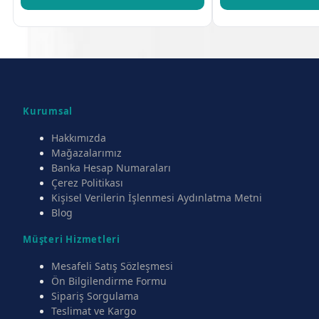
Kurumsal
Hakkımızda
Mağazalarımız
Banka Hesap Numaraları
Çerez Politikası
Kişisel Verilerin İşlenmesi Aydınlatma Metni
Blog
Müşteri Hizmetleri
Mesafeli Satış Sözleşmesi
Ön Bilgilendirme Formu
Sipariş Sorgulama
Teslimat ve Kargo