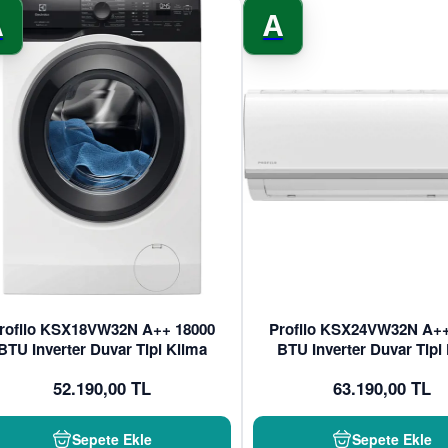
A
A
rofilo KSX18VW32N A++ 18000
Profilo KSX24VW32N A++
BTU Inverter Duvar Tipi Klima
BTU Inverter Duvar Tipi
52.190,00 TL
63.190,00 TL
Sepete Ekle
Sepete Ekle