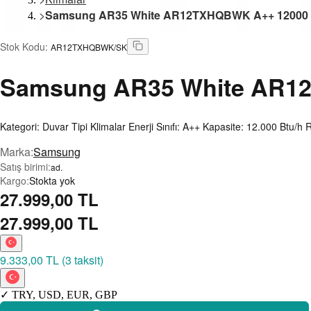
>
Samsung AR35 White AR12TXHQBWK A++ 12000 BTU
Stok Kodu
:
AR12TXHQBWK/SK
Samsung
AR35 White AR12T
Kategori: Duvar Tipi Klimalar Enerji Sınıfı: A++ Kapasite: 12.000 Btu/h
Marka
:
Samsung
Satış birimi
:
ad.
Kargo
:
Stokta yok
27.999,00 TL
27.999,00 TL
9.333,00 TL
(
3 taksit
)
✓
TRY
,
USD
,
EUR
,
GBP