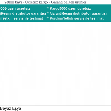
Yetkili bayi · Ücretsiz kargo · Garanti belgeli ürünler
0₺ üzeri ücretsiz
Kargo
500₺ üzeri ücretsiz
Resmi distribütör garantisi
Garanti
Resmi distribütör garantisi
m
Yetkili servis ile teslimat
Kurulum
Yetkili servis ile teslimat
Beyaz Eşya