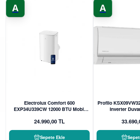
A
A
Electrolux Comfort 600
Profilo KSX09VW3
EXP34U339CW 12000 BTU Mobil
Inverter Duva
Klima
24.990,00 TL
33.690,
Sepete Ekle
Sepet