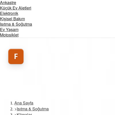
Ankastre
Küçük Ev Aletleri
Elektronik
Kişisel Bakım
Isıtma & Soğutma
Ev Yaşam
Motosiklet
F
Ana Sayfa
>
Isıtma & Soğutma
>
Klimalar