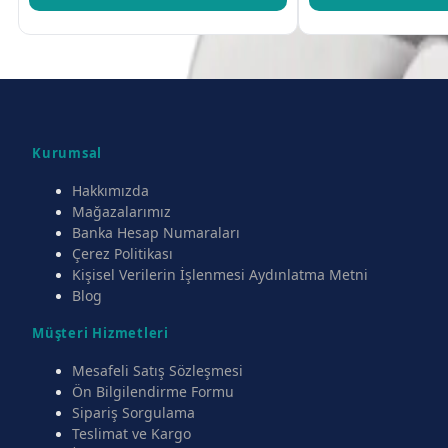
Kurumsal
Hakkımızda
Mağazalarımız
Banka Hesap Numaraları
Çerez Politikası
Kişisel Verilerin İşlenmesi Aydınlatma Metni
Blog
Müşteri Hizmetleri
Mesafeli Satış Sözleşmesi
Ön Bilgilendirme Formu
Sipariş Sorgulama
Teslimat ve Kargo