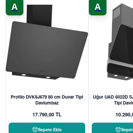
A
A
Profilo DVK8J679 80 cm Duvar Tipi
Uğur UAD 6022D S
Davlumbaz
Tipi Dav
17.790,00 TL
10.290,
Sepete Ekle
Sepet