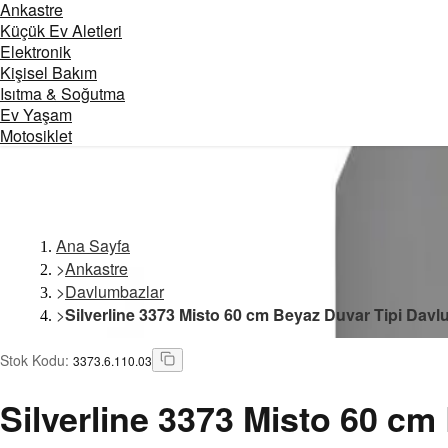
Ankastre
Küçük Ev Aletleri
Elektronik
Kişisel Bakım
Isıtma & Soğutma
Ev Yaşam
Motosiklet
Ana Sayfa
>
Ankastre
>
Davlumbazlar
>
Silverline 3373 Misto 60 cm Beyaz Duvar Tipi Dav
Stok Kodu
:
3373.6.110.03
Silverline
3373 Misto 60 cm 