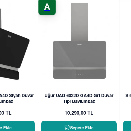
A
A4D Siyah Duvar
Uğur UAD 6022D GA4D Gri Duvar
Si
lumbaz
Tipi Davlumbaz
00 TL
10.290,00 TL
e Ekle
Sepete Ekle