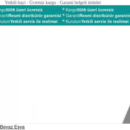
Yetkili bayi · Ücretsiz kargo · Garanti belgeli ürünler
go
500₺ üzeri ücretsiz
Kargo
500₺ üzeri ücretsiz
anti
Resmi distribütör garantisi
Garanti
Resmi distribütör garantisi
ulum
Yetkili servis ile teslimat
Kurulum
Yetkili servis ile teslimat
Beyaz Eşya