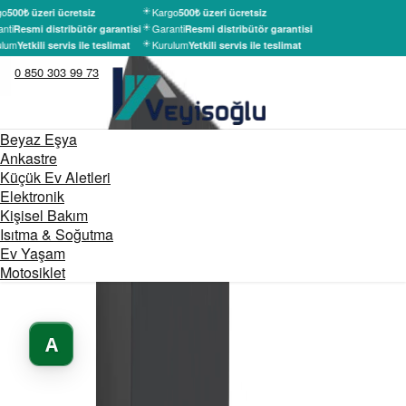
go
Kargo
500₺ üzeri ücretsiz
500₺ üzeri ücretsiz
nti
Garanti
Resmi distribütör garantisi
Resmi distribütör garantisi
lum
Kurulum
Yetkili servis ile teslimat
Yetkili servis ile teslimat
0 850 303 99 73
Beyaz Eşya
Ankastre
Küçük Ev Aletleri
Elektronik
Kişisel Bakım
Isıtma & Soğutma
Ev Yaşam
Motosiklet
A