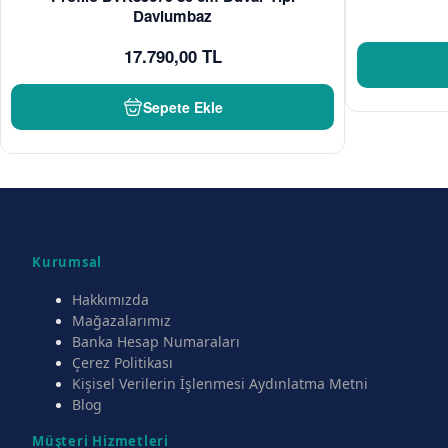
Davlumbaz
17.790,00 TL
Sepete Ekle
Kurumsal
Hakkımızda
Mağazalarımız
Banka Hesap Numaraları
Çerez Politikası
Kişisel Verilerin İşlenmesi Aydınlatma Metni
Blog
Müşteri Hizmetleri