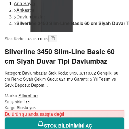
Ana Sayfa
>
Ankastre
>
Davlumbazlar
>
Silverline 3450 Slim-Line Basic 60 cm Siyah Duvar 
Stok Kodu
:
3450.6.110.02
Silverline
3450 Slim-Line Basic 60
cm Siyah Duvar Tipi Davlumbaz
Kategori: Davlumbazlar Stok Kodu: 3450.6.110.02 Genişlik: 60
cm Renk: Siyah Çekim Gücü: 621 m3 Garanti: 5 Yıl Teslim ve
Sevk Deposu: Depom...
Marka
:
Silverline
Satış birimi
:
ad.
Kargo
:
Stokta yok
Bu ürün şu anda satışta değil
STOK BİLDİRİMİNİ AÇ