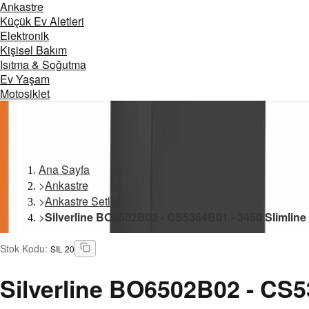
Ankastre
Küçük Ev Aletleri
Elektronik
Kişisel Bakım
Isıtma & Soğutma
Ev Yaşam
Motosiklet
Ana Sayfa
>
Ankastre
>
Ankastre Setler
>
Silverline BO6502B02 - CS5364B01 - 3450 Slimline
Stok Kodu
:
SIL 20
Silverline
BO6502B02 - CS536