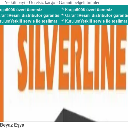
Yetkili bayi · Ücretsiz kargo · Garanti belgeli ürünler
go
500₺ üzeri ücretsiz
Kargo
500₺ üzeri ücretsiz
anti
Resmi distribütör garantisi
Garanti
Resmi distribütör garantis
ulum
Yetkili servis ile teslimat
Kurulum
Yetkili servis ile teslimat
Beyaz Eşya