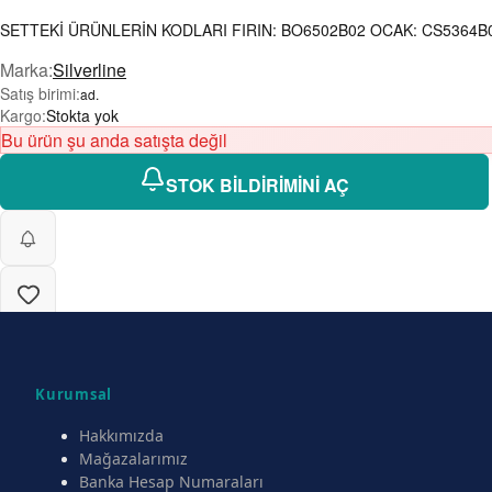
SETTEKİ ÜRÜNLERİN KODLARI FIRIN: BO6502B02 OCAK: CS5364B01
Marka
:
Silverline
Satış birimi
:
ad.
Kargo
:
Stokta yok
Bu ürün şu anda satışta değil
STOK BİLDİRİMİNİ AÇ
Kurumsal
Hakkımızda
Mağazalarımız
Banka Hesap Numaraları