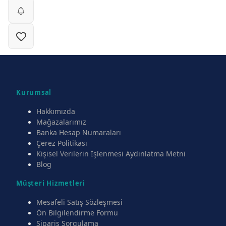
Kurumsal
Hakkımızda
Mağazalarımız
Banka Hesap Numaraları
Çerez Politikası
Kişisel Verilerin İşlenmesi Aydınlatma Metni
Blog
Müşteri Hizmetleri
Mesafeli Satış Sözleşmesi
Ön Bilgilendirme Formu
Sipariş Sorgulama