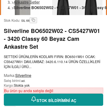
>
Ankastre Setler
>
Silverline BO6502W02 - CS5427W01 - 3420 Classy 
Stok Kodu
:
SIL 66
Silverline
BO6502W02 - CS5427W01
- 3420 Classy 60 Beyaz Cam
Ankastre Set
SETTEKİ ÜRÜNLERİN KODLARI FIRIN: BO6501W01 OCAK:
CS5427W01 DAVLUMBAZ: 3420.6.110.14 ÜRÜN ÖZELLİKLERİ
İÇİN İLGİLİ ÜRÜ...
Marka
:
Silverline
Satış birimi
:
ad.
Kargo
:
Stokta yok
Bu ürün şu anda satışta değil
STOK BİLDİRİMİNİ AÇ