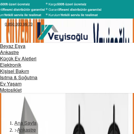
o
Kargo
500₺ üzeri ücretsiz
500₺ üzeri ücretsiz
ti
Garanti
Resmi distribütör garantisi
Resmi distribütör garantisi
um
Kurulum
Yetkili servis ile teslimat
Yetkili servis ile teslimat
0 850 303 99 73
Beyaz Eşya
Ankastre
Küçük Ev Aletleri
Elektronik
Kişisel Bakım
Isıtma & Soğutma
Ev Yaşam
Motosiklet
Ana Sayfa
>
Ankastre