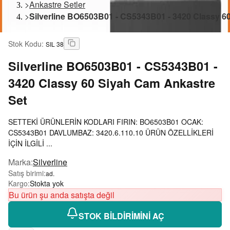
>
Ankastre Setler
>
Silverline BO6503B01 - CS5343B01 - 3420 Classy 6
Stok Kodu
:
SIL 38
Silverline
BO6503B01 - CS5343B01 -
3420 Classy 60 Siyah Cam Ankastre
Set
SETTEKİ ÜRÜNLERİN KODLARI FIRIN: BO6503B01 OCAK:
CS5343B01 DAVLUMBAZ: 3420.6.110.10 ÜRÜN ÖZELLİKLERİ
İÇİN İLGİLİ ...
Marka
:
Silverline
Satış birimi
:
ad.
Kargo
:
Stokta yok
Bu ürün şu anda satışta değil
STOK BİLDİRİMİNİ AÇ