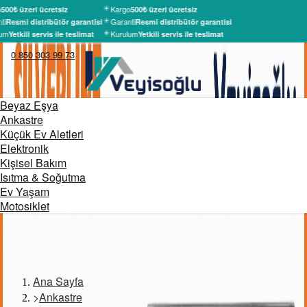
Kargo
500₺ üzeri ücretsiz
500₺ üzeri ücretsiz
ti
Garanti
Resmi distribütör garantisi
Resmi distribütör garantisi
um
Kurulum
Yetkili servis ile teslimat
Yetkili servis ile teslimat
0 850 303 99 73
Beyaz Eşya
Ankastre
Küçük Ev Aletleri
Elektronik
Kişisel Bakım
Isıtma & Soğutma
Ev Yaşam
Motosiklet
Ana Sayfa
>
Ankastre