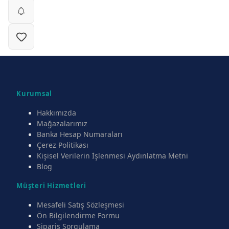
Kurumsal
Hakkımızda
Mağazalarımız
Banka Hesap Numaraları
Çerez Politikası
Kişisel Verilerin İşlenmesi Aydınlatma Metni
Blog
Müşteri Hizmetleri
Mesafeli Satış Sözleşmesi
Ön Bilgilendirme Formu
Sipariş Sorgulama