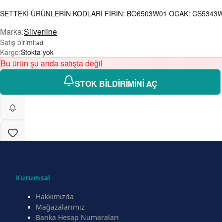
SETTEKİ ÜRÜNLERİN KODLARI FIRIN: BO6503W01 OCAK: CS5343W01
Marka
:
Silverline
Satış birimi
:
ad.
Kargo
:
Stokta yok
Bu ürün şu anda satışta değil
STOK BİLDİRİMİNİ AÇ
Kurumsal
Hakkımızda
Mağazalarımız
Banka Hesap Numaraları