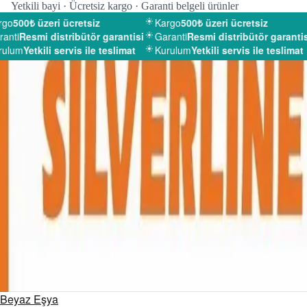
Yetkili bayi · Ücretsiz kargo · Garanti belgeli ürünler
go
500₺ üzeri ücretsiz
Kargo
500₺ üzeri ücretsiz
anti
Resmi distribütör garantisi
Garanti
Resmi distribütör garantis
ulum
Yetkili servis ile teslimat
Kurulum
Yetkili servis ile teslimat
Beyaz Eşya