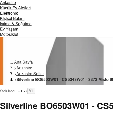
Ankastre
Küçük Ev Aletleri
Elektronik
Kişisel Bakım
Isıtma & Soğutma
Ev Yaşam
Motosiklet
Ana Sayfa
>
Ankastre
>
Ankastre Setler
>
Silverline BO6503W01 - CS5343W01 - 3373 Misto 6
Stok Kodu
:
SIL 97
Silverline
BO6503W01 - CS53