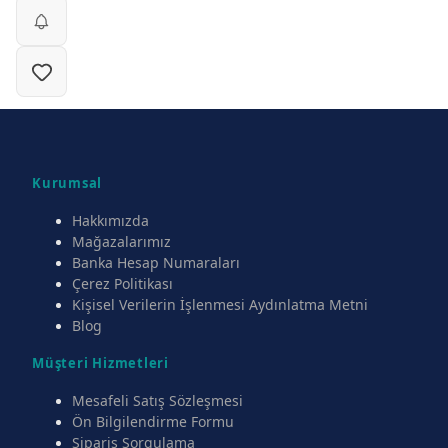
Kurumsal
Hakkımızda
Mağazalarımız
Banka Hesap Numaraları
Çerez Politikası
Kişisel Verilerin İşlenmesi Aydınlatma Metni
Blog
Müşteri Hizmetleri
Mesafeli Satış Sözleşmesi
Ön Bilgilendirme Formu
Sipariş Sorgulama