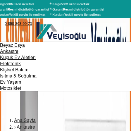
argo
Kargo
500₺ üzeri ücretsiz
500₺ üzeri ücretsiz
ranti
Garanti
Resmi distribütör garantisi
Resmi distribütör garantisi
urulum
Kurulum
Yetkili servis ile teslimat
Yetkili servis ile teslimat
0 850 303 99 73
Beyaz Eşya
Ankastre
Küçük Ev Aletleri
Elektronik
Kişisel Bakım
Isıtma & Soğutma
Ev Yaşam
Motosiklet
Ana Sayfa
>
Ankastre