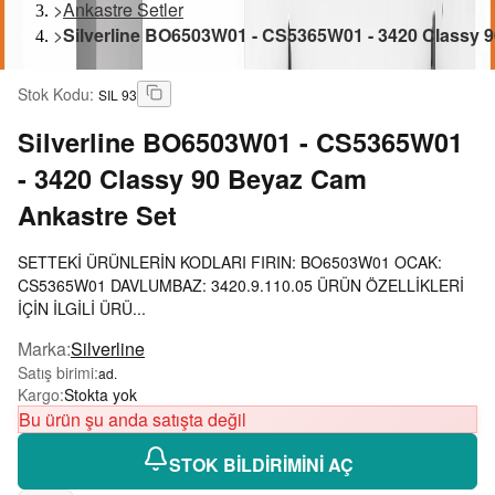
>
Ankastre Setler
>
Silverline BO6503W01 - CS5365W01 - 3420 Classy 
Stok Kodu
:
SIL 93
Silverline
BO6503W01 - CS5365W01
- 3420 Classy 90 Beyaz Cam
Ankastre Set
SETTEKİ ÜRÜNLERİN KODLARI FIRIN: BO6503W01 OCAK:
CS5365W01 DAVLUMBAZ: 3420.9.110.05 ÜRÜN ÖZELLİKLERİ
İÇİN İLGİLİ ÜRÜ...
Marka
:
Silverline
Satış birimi
:
ad.
Kargo
:
Stokta yok
Bu ürün şu anda satışta değil
STOK BİLDİRİMİNİ AÇ