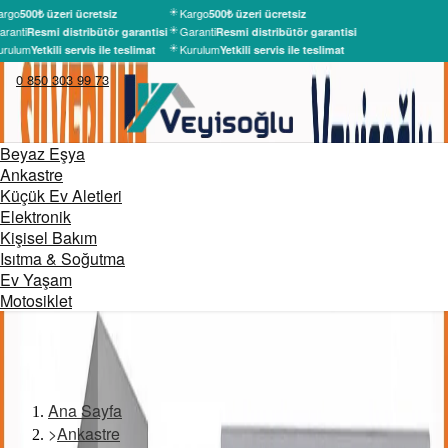
argo
Kargo
500₺ üzeri ücretsiz
500₺ üzeri ücretsiz
ranti
Garanti
Resmi distribütör garantisi
Resmi distribütör garantisi
urulum
Kurulum
Yetkili servis ile teslimat
Yetkili servis ile teslimat
0 850 303 99 73
Beyaz Eşya
Ankastre
Küçük Ev Aletleri
Elektronik
Kişisel Bakım
Isıtma & Soğutma
Ev Yaşam
Motosiklet
Ana Sayfa
>
Ankastre