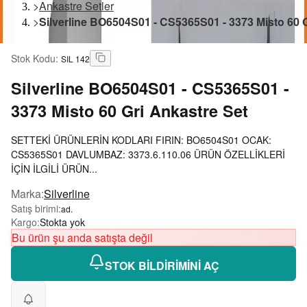
>
Ankastre Setler
>
Silverline BO6504S01 - CS5365S01 - 3373 Misto 60 G
Stok Kodu
:
SIL 142
Silverline
BO6504S01 - CS5365S01 -
3373 Misto 60 Gri Ankastre Set
SETTEKİ ÜRÜNLERİN KODLARI FIRIN: BO6504S01 OCAK:
CS5365S01 DAVLUMBAZ: 3373.6.110.06 ÜRÜN ÖZELLİKLERİ
İÇİN İLGİLİ ÜRÜN...
Marka
:
Silverline
Satış birimi
:
ad.
Kargo
:
Stokta yok
Bu ürün şu anda satışta değil
STOK BİLDİRİMİNİ AÇ