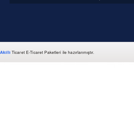
Akıllı
Ticaret
E-Ticaret Paketleri
ile hazırlanmıştır.
WhatsApp
0 850 303 99 73