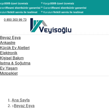
rgo
Kargo
500₺ üzeri ücretsiz
500₺ üzeri ücretsiz
ranti
Garanti
Resmi distribütör garantisi
Resmi distribütör garantisi
rulum
Kurulum
Yetkili servis ile teslimat
Yetkili servis ile teslimat
0 850 303 99 73
Beyaz Eşya
Ankastre
Küçük Ev Aletleri
Elektronik
Kişisel Bakım
Isıtma & Soğutma
Ev Yaşam
Motosiklet
Ana Sayfa
>
Beyaz Eşya