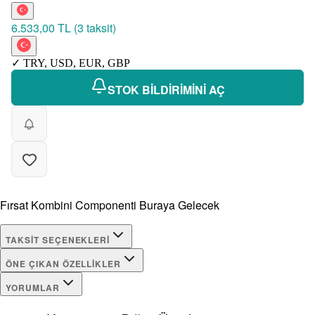
6.533,00 TL
(
3 taksit
)
✓
TRY
,
USD
,
EUR
,
GBP
STOK BİLDİRİMİNİ AÇ
Fırsat Kombini Componenti Buraya Gelecek
TAKSIT SEÇENEKLERI
ÖNE ÇIKAN ÖZELLIKLER
YORUMLAR