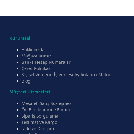
Kurumsal
Hakkımızda
Mağazalarımız
Banka Hesap Numaraları
Çerez Politikası
Kişisel Verilerin İşlenmesi Aydınlatma Metni
Blog
Müşteri Hizmetleri
Mesafeli Satış Sözleşmesi
Ön Bilgilendirme Formu
Sipariş Sorgulama
Teslimat ve Kargo
İade ve Değişim