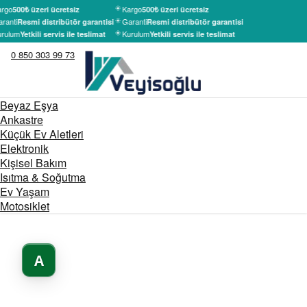
rgo
Kargo
500₺ üzeri ücretsiz
500₺ üzeri ücretsiz
ranti
Garanti
Resmi distribütör garantisi
Resmi distribütör garantisi
rulum
Kurulum
Yetkili servis ile teslimat
Yetkili servis ile teslimat
0 850 303 99 73
Beyaz Eşya
Ankastre
Küçük Ev Aletleri
Elektronik
Kişisel Bakım
Isıtma & Soğutma
Ev Yaşam
Motosiklet
A