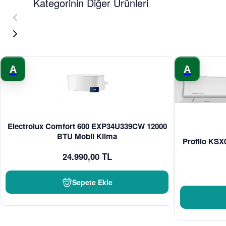
Kategorinin Diğer Ürünleri
A
A
Electrolux Comfort 600 EXP34U339CW 12000
BTU Mobil Klima
Profilo KS
24.990,00 TL
Sepete Ekle