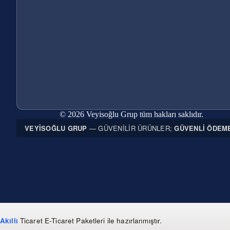
© 2026 Veyisoğlu Grup tüm hakları saklıdır.
VEYISOĞLU GRUP
— GÜVENILIR ÜRÜNLER;
GÜVENLI ÖDEM
Akıllı
Ticaret
E-Ticaret Paketleri
ile hazırlanmıştır.