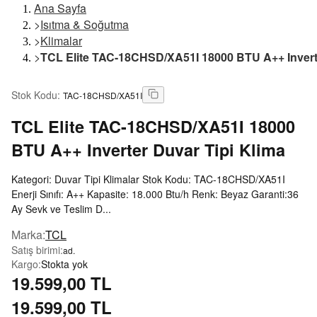
Ana Sayfa
>
Isıtma & Soğutma
>
Klimalar
>
TCL Elite TAC-18CHSD/XA51I 18000 BTU A++ Inverte
Stok Kodu
:
TAC-18CHSD/XA51I
TCL
Elite TAC-18CHSD/XA51I 18000
BTU A++ Inverter Duvar Tipi Klima
Kategori: Duvar Tipi Klimalar Stok Kodu: TAC-18CHSD/XA51I
Enerji Sınıfı: A++ Kapasite: 18.000 Btu/h Renk: Beyaz Garanti:36
Ay Sevk ve Teslim D...
Marka
:
TCL
Satış birimi
:
ad.
Kargo
:
Stokta yok
19.599,00 TL
19.599,00 TL