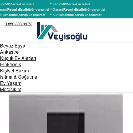
rgo
Kargo
500₺ üzeri ücretsiz
500₺ üzeri ücretsiz
ranti
Garanti
Resmi distribütör garantisi
Resmi distribütör garantisi
rulum
Kurulum
Yetkili servis ile teslimat
Yetkili servis ile teslimat
0 850 303 99 73
Beyaz Eşya
Ankastre
Küçük Ev Aletleri
Elektronik
Kişisel Bakım
Isıtma & Soğutma
Ev Yaşam
Motosiklet