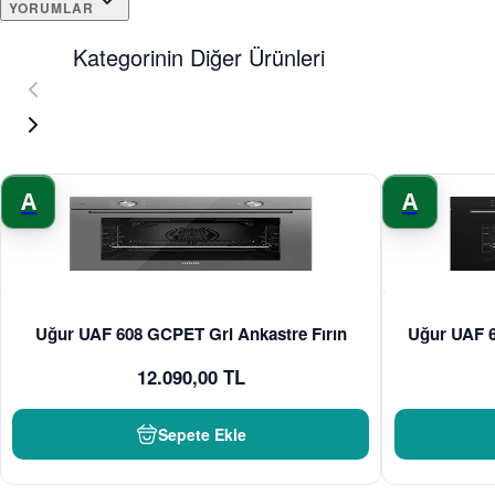
YORUMLAR
Kategorinin Diğer Ürünleri
A
A
Uğur UAF 608 GCPET Gri Ankastre Fırın
Uğur UAF 6
12.090,00 TL
Sepete Ekle