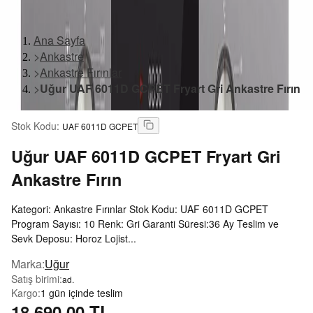
Ana Sayfa
>
Ankastre
>
Ankastre Fırınlar
>
Uğur UAF 6011D GCPET Fryart Gri Ankastre Fırın
Stok Kodu
:
UAF 6011D GCPET
Uğur
UAF 6011D GCPET Fryart Gri
Ankastre Fırın
Kategori: Ankastre Fırınlar Stok Kodu: UAF 6011D GCPET
Program Sayısı: 10 Renk: Gri Garanti Süresi:36 Ay Teslim ve
Sevk Deposu: Horoz Lojist...
Marka
:
Uğur
Satış birimi
:
ad.
Kargo
:
1 gün içinde teslim
18.690,00 TL