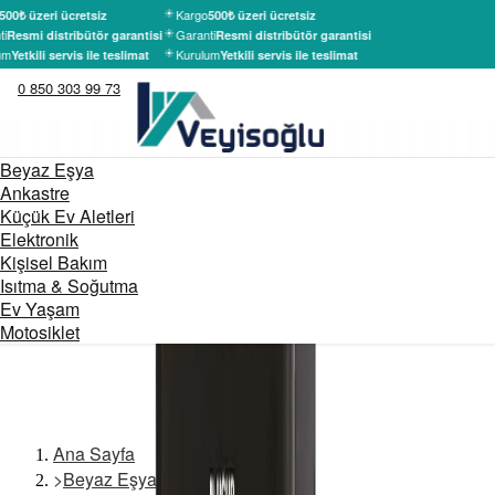
Kargo
500₺ üzeri ücretsiz
500₺ üzeri ücretsiz
i
Garanti
Resmi distribütör garantisi
Resmi distribütör garantisi
um
Kurulum
Yetkili servis ile teslimat
Yetkili servis ile teslimat
0 850 303 99 73
Beyaz Eşya
Ankastre
Küçük Ev Aletleri
Elektronik
Kişisel Bakım
Isıtma & Soğutma
Ev Yaşam
Motosiklet
Ana Sayfa
>
Beyaz Eşya