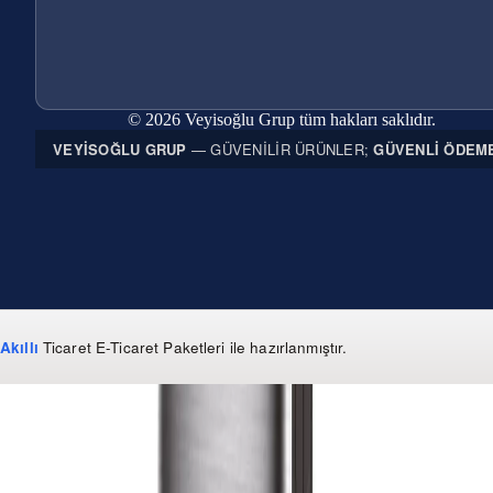
© 2026 Veyisoğlu Grup tüm hakları saklıdır.
VEYISOĞLU GRUP
— GÜVENILIR ÜRÜNLER;
GÜVENLI ÖDEM
Akıllı
Ticaret
E-Ticaret Paketleri
ile hazırlanmıştır.
WhatsApp
0 850 303 99 73