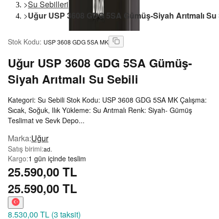
>
Su Sebilleri
>
Uğur USP 3608 GDG 5SA Gümüş-Siyah Arıtmalı Su S
Stok Kodu
:
USP 3608 GDG 5SA MK
Uğur
USP 3608 GDG 5SA Gümüş-
Siyah Arıtmalı Su Sebili
Kategori: Su Sebili Stok Kodu: USP 3608 GDG 5SA MK Çalışma:
Sıcak, Soğuk, Ilık Yükleme: Su Arıtmalı Renk: Siyah- Gümüş
Teslimat ve Sevk Depo...
Marka
:
Uğur
Satış birimi
:
ad.
Kargo
:
1 gün içinde teslim
25.590,00 TL
25.590,00 TL
8.530,00 TL
(
3 taksit
)