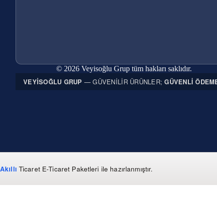
© 2026 Veyisoğlu Grup tüm hakları saklıdır.
VEYISOĞLU GRUP
— GÜVENILIR ÜRÜNLER;
GÜVENLI ÖDEM
Akıllı
Ticaret
E-Ticaret Paketleri
ile hazırlanmıştır.
WhatsApp
0 850 303 99 73