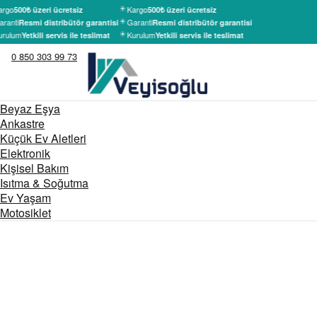
argo
Kargo
500₺ üzeri ücretsiz
500₺ üzeri ücretsiz
ranti
Garanti
Resmi distribütör garantisi
Resmi distribütör garantisi
urulum
Kurulum
Yetkili servis ile teslimat
Yetkili servis ile teslimat
0 850 303 99 73
Beyaz Eşya
Ankastre
Küçük Ev Aletleri
Elektronik
Kişisel Bakım
Isıtma & Soğutma
Ev Yaşam
Motosiklet