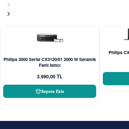
Philips CX
Philips 3000 Serisi CX3120/01 2000 W Seramik
Fanlı Isıtıcı
3.990,00 TL
Sepete Ekle