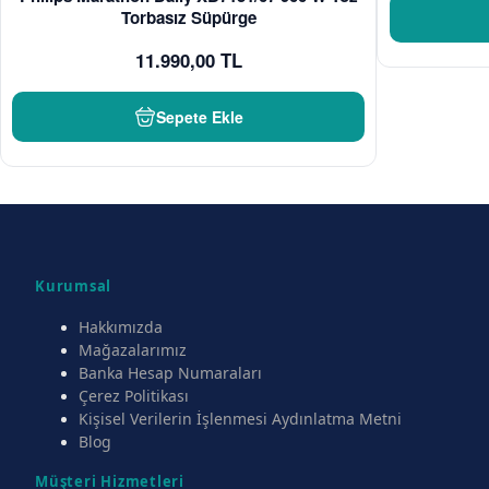
Torbasız Süpürge
11.990,00 TL
Sepete Ekle
Kurumsal
Hakkımızda
Mağazalarımız
Banka Hesap Numaraları
Çerez Politikası
Kişisel Verilerin İşlenmesi Aydınlatma Metni
Blog
Müşteri Hizmetleri