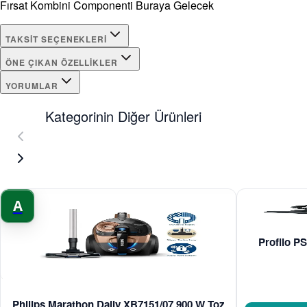
Fırsat Kombini Componenti Buraya Gelecek
TAKSIT SEÇENEKLERI
ÖNE ÇIKAN ÖZELLIKLER
YORUMLAR
Kategorinin Diğer Ürünleri
A
Profilo PS
Philips Marathon Daily XB7151/07 900 W Toz