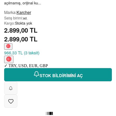
açılmamış, orijinal ku...
Marka
:
Karcher
Satış birimi
:
ad.
Kargo
:
Stokta yok
2.899,00 TL
2.899,00 TL
966,33 TL
(
3 taksit
)
✓
TRY
,
USD
,
EUR
,
GBP
STOK BİLDİRİMİNİ AÇ