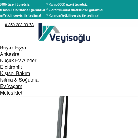
Kargo
500₺ üzeri ücretsiz
500₺ üzeri ücretsiz
i
Garanti
Resmi distribütör garantisi
Resmi distribütör garantisi
um
Kurulum
Yetkili servis ile teslimat
Yetkili servis ile teslimat
0 850 303 99 73
Beyaz Eşya
Ankastre
Küçük Ev Aletleri
Elektronik
Kişisel Bakım
Isıtma & Soğutma
Ev Yaşam
Motosiklet