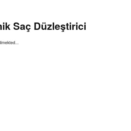
k Saç Düzleştirici
lmekted...