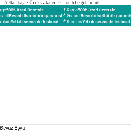
Yetkili bayi · Ücretsiz kargo · Garanti belgeli ürünler
go
500₺ üzeri ücretsiz
Kargo
500₺ üzeri ücretsiz
anti
Resmi distribütör garantisi
Garanti
Resmi distribütör garantisi
ulum
Yetkili servis ile teslimat
Kurulum
Yetkili servis ile teslimat
Beyaz Eşya