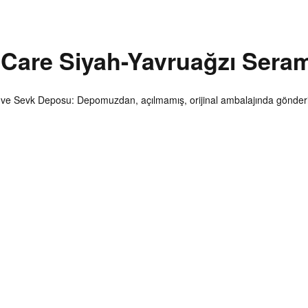
Care Siyah-Yavruağzı Serami
m ve Sevk Deposu: Depomuzdan, açılmamış, orijinal ambalajında gönderi