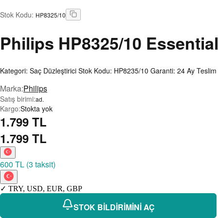
Stok Kodu
:
HP8325/10
Philips
HP8325/10 Essential
Kategori: Saç Düzleştirici Stok Kodu: HP8235/10 Garanti: 24 Ay Tesli
Marka
:
Philips
Satış birimi
:
ad.
Kargo
:
Stokta yok
1.799 TL
1.799 TL
600 TL
(
3 taksit
)
✓
TRY
,
USD
,
EUR
,
GBP
STOK BİLDİRİMİNİ AÇ